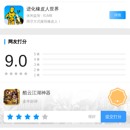
进化橡皮人世界
详情
休闲益智
|
91MB
用尽方式摧毁橡皮人！
网友打分
9.0
5
4
3
2
1
酷云江湖神器
多半好评
很好
提交打分