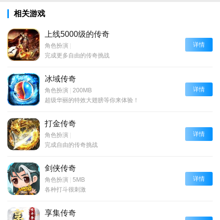
相关游戏
上线5000级的传奇
详情
角色扮演
|
完成更多自由的传奇挑战
冰域传奇
详情
角色扮演
|
200MB
超级华丽的特效大翅膀等你来体验！
打金传奇
详情
角色扮演
|
完成自由的传奇挑战
剑侠传奇
详情
角色扮演
|
5MB
各种打斗很刺激
享集传奇