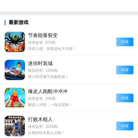
最新游戏
节奏能量裂变
详情
休闲益智
|
87MB
异形入侵，吞噬进化大作战！
迷你时装城
详情
模拟经营
|
155MB
努力经营属于的服装城！
橡皮人跑酷冲冲冲
详情
休闲益智
|
84MB
橡皮人冲刺，一路去冒险！
打败木棍人
详情
休闲益智
|
325MB
认真的给木棍人治病！