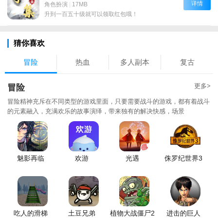
详情
角色扮演
|
17MB
升到一百五十级就可以领取红包哦！
猜你喜欢
冒险
热血
多人副本
复古
更多>
冒险
冒险精神充斥在不同类型的游戏里面，只要需要战斗的游戏，都有着战斗
的元素融入，充满欢乐的故事演绎，带来独有的解决快感，场景
魅影再临
欢游
光遇
侏罗纪世界3
吃人的滑梯
土豆兄弟
植物大战僵尸2
进击的巨人