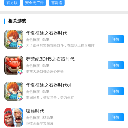
官方版
安全无广告
需网络
相关游戏
华夏征途之石器时代
详情
角色扮演
|
9MB
为了部落的繁荣冒险战斗，在战场上排兵布阵
莽荒纪3DH5之石器时代
详情
角色扮演
|
9MB
史前大决战都会用心体验
华夏征途之石器时代ol
详情
角色扮演
|
9MB
重回经典，捕捉异兽，努力生存
猿族时代
详情
角色扮演
|
821MB
竞技画面非常刺激