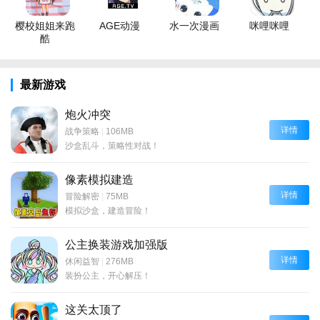
樱校姐姐来跑
AGE动漫
水一次漫画
咪哩咪哩
酷
最新游戏
炮火冲突
详情
战争策略
|
106MB
沙盒乱斗，策略性对战！
像素模拟建造
详情
冒险解密
|
75MB
模拟沙盒，建造冒险！
公主换装游戏加强版
详情
休闲益智
|
276MB
装扮公主，开心解压！
这关太顶了