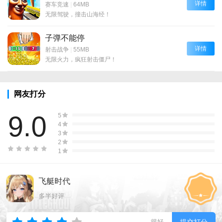
详情
赛车竞速
|
64MB
无限驾驶，撞击山海经！
子弹不能停
详情
射击战争
|
55MB
无限火力，疯狂射击僵尸！
网友打分
9.0
5
4
3
2
1
飞艇时代
多半好评
很好
提交打分