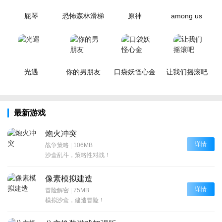
屁琴
恐怖森林滑梯
原神
among us
光遇
你的男朋友
口袋妖怪心金
让我们摇滚吧
最新游戏
炮火冲突
详情
战争策略
|
106MB
沙盒乱斗，策略性对战！
像素模拟建造
详情
冒险解密
|
75MB
模拟沙盒，建造冒险！