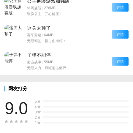
公主换装游戏加强版
详情
休闲益智
|
276MB
装扮公主，开心解压！
这关太顶了
详情
赛车竞速
|
64MB
无限驾驶，撞击山海经！
子弹不能停
详情
射击战争
|
55MB
无限火力，疯狂射击僵尸！
网友打分
9.0
5
4
3
2
1