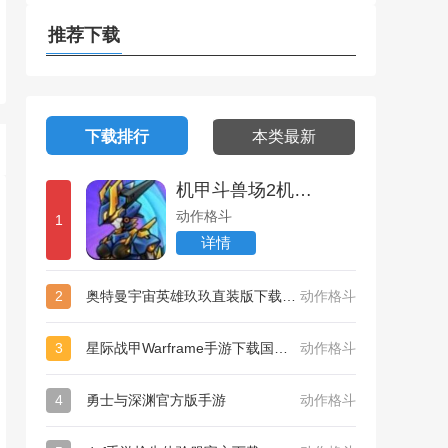
装版下载安
推荐下载
装最新版
2025
下载排行
本类最新
机甲斗兽场2机械兽王版下载最新免广告版2024
动作格斗
1
详情
2
奥特曼宇宙英雄玖玖直装版下载安装最新版2025
动作格斗
3
星际战甲Warframe手游下载国际服最新版2022
动作格斗
4
勇士与深渊官方版手游
动作格斗