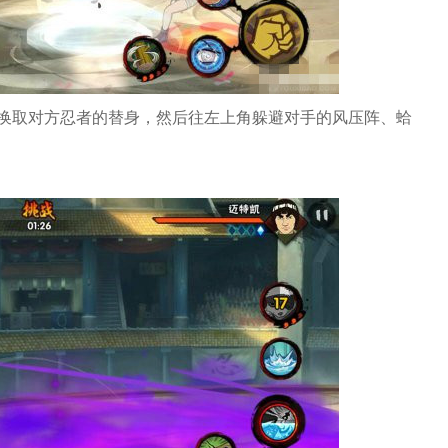
换取对方忍者的替身，然后往左上角躲避对手的风压阵、蛤