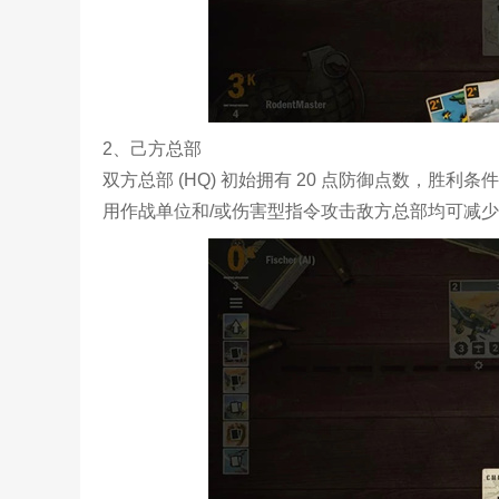
2、己方总部
双方总部 (HQ) 初始拥有 20 点防御点数，胜
用作战单位和/或伤害型指令攻击敌方总部均可减