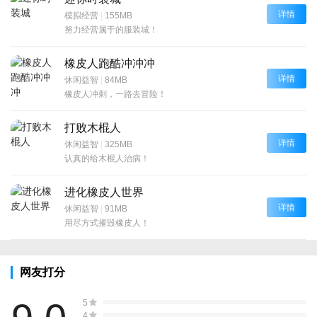
详情
模拟经营
|
155MB
努力经营属于的服装城！
橡皮人跑酷冲冲冲
详情
休闲益智
|
84MB
橡皮人冲刺，一路去冒险！
打败木棍人
详情
休闲益智
|
325MB
认真的给木棍人治病！
进化橡皮人世界
详情
休闲益智
|
91MB
用尽方式摧毁橡皮人！
网友打分
5
4