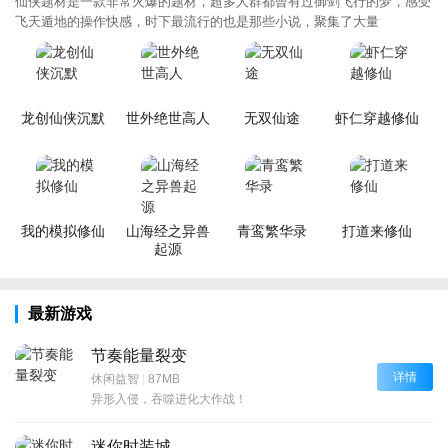
仙侠题材是一款非常火爆的题材，超多人群都曾有过御剑飞行的梦，感受
飞天遁地的操作快感，时下最流行的也是那些小说，聚集了大量
龙创仙侠沉默
世外绝世高人
无双仙途
虾仁穿越修仙
我的模拟修仙
山海经之异兽
青鸾繁华录
打道来修仙
起源
最新游戏
节奏能量裂变
详情
休闲益智
|
87MB
异形入侵，吞噬进化大作战！
迷你时装城