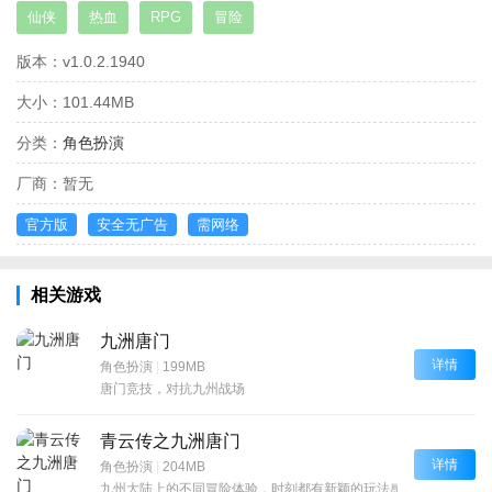
仙侠
热血
RPG
冒险
版本：
v1.0.2.1940
大小：
101.44MB
分类：
角色扮演
厂商：
暂无
官方版
安全无广告
需网络
相关游戏
九洲唐门
详情
角色扮演
|
199MB
唐门竞技，对抗九州战场
青云传之九洲唐门
详情
角色扮演
|
204MB
九州大陆上的不同冒险体验，时刻都有新颖的玩法感受