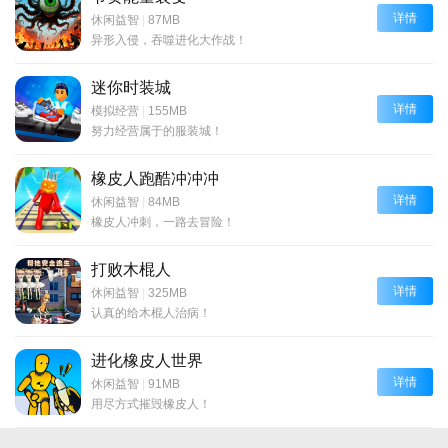
详情
休闲益智
|
87MB
异形入侵，吞噬进化大作战！
迷你时装城
详情
模拟经营
|
155MB
努力经营属于的服装城！
橡皮人跑酷冲冲冲
详情
休闲益智
|
84MB
橡皮人冲刺，一路去冒险！
打败木棍人
详情
休闲益智
|
325MB
认真的给木棍人治病！
进化橡皮人世界
详情
休闲益智
|
91MB
用尽方式摧毁橡皮人！