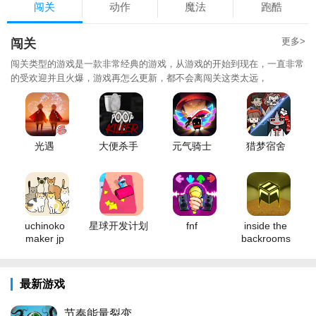
闯关
动作
魔法
跑酷
更多>
闯关
闯关类型的游戏是一款非常经典的游戏，从游戏的开始到现在，一直非常
的受欢迎并且火爆，游戏再怎么更新，都不会离闯关这类太远，
光遇
大便杀手
元气骑士
猎梦宿舍
uchinoko
星球开发计划
fnf
inside the
maker jp
backrooms
最新游戏
节奏能量裂变