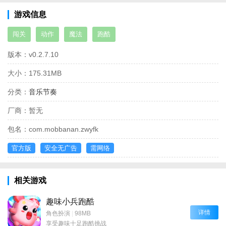
游戏信息
闯关
动作
魔法
跑酷
版本：
v0.2.7.10
大小：
175.31MB
分类：
音乐节奏
厂商：
暂无
包名：
com.mobbanan.zwyfk
官方版
安全无广告
需网络
相关游戏
趣味小兵跑酷
详情
角色扮演
|
98MB
享受趣味十足跑酷挑战