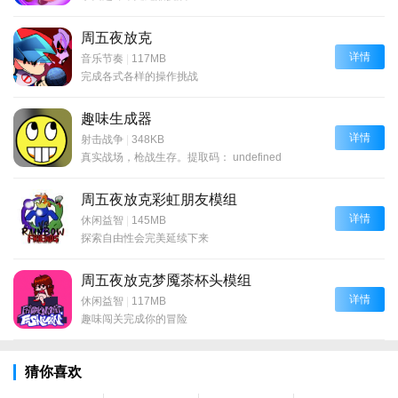
周五夜放克
详情
音乐节奏
|
117MB
完成各式各样的操作挑战
趣味生成器
详情
射击战争
|
348KB
真实战场，枪战生存。提取码： undefined
周五夜放克彩虹朋友模组
详情
休闲益智
|
145MB
探索自由性会完美延续下来
周五夜放克梦魇茶杯头模组
详情
休闲益智
|
117MB
趣味闯关完成你的冒险
猜你喜欢