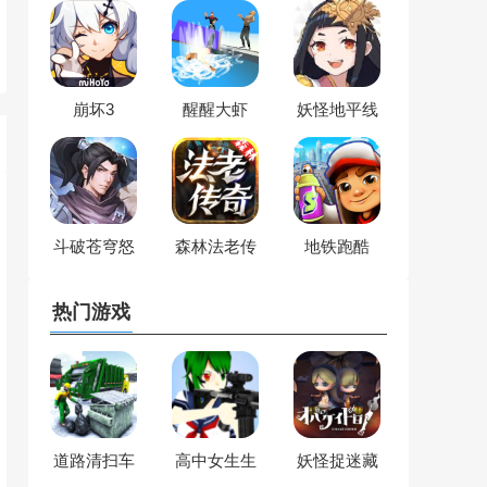
崩坏3
醒醒大虾
妖怪地平线
斗破苍穹怒
森林法老传
地铁跑酷
火云岚
奇
热门游戏
道路清扫车
高中女生生
妖怪捉迷藏
垃圾车
存模拟器