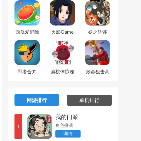
西瓜爱消除
火影Game
妖之轨迹
忍者合并
扁桃体惊魂
致命狙击高
清版
网游排行
单机排行
我的门派
角色扮演
1
详情