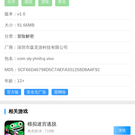
生存
逃脱
冒险
射击
版本：
v1.0
大小：
91.66MB
分类：
冒险解密
厂商：
深圳市森灵游科技有限公司
包名：
com.sly.yhnfcq.vivo
MD5：
5CF66D46798D5C7AEFA331258D8A4F92
年龄：
12+
官方版
安全无广告
需网络
相关游戏
模拟迷宫逃脱
详情
角色扮演
|
71MB