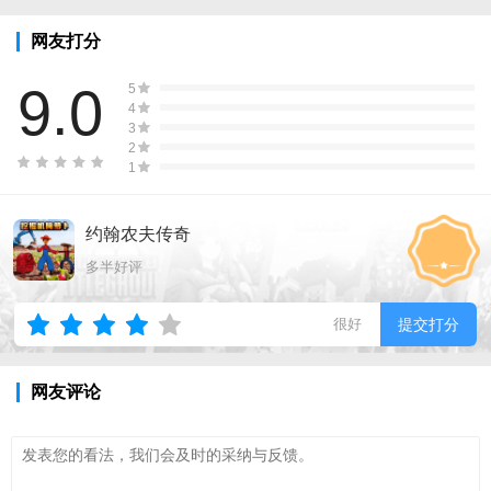
网友打分
9.0
5
4
3
2
1
约翰农夫传奇
多半好评
很好
提交打分
网友评论