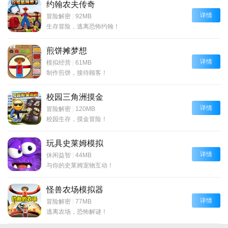
约翰农夫传奇
详情
冒险解密
|
92MB
生存冒险，逃离恐怖约翰！
煎饼摊梦想
详情
模拟经营
|
61MB
制作煎饼，接待顾客！
校园三角洲摸金
详情
冒险解密
|
120MB
校园生存，摸金冒险！
玩具史莱姆模拟
详情
休闲益智
|
44MB
与你的史莱姆宠物互动！
怪兽农场模拟器
详情
冒险解密
|
77MB
逃离农场，恐怖解谜！