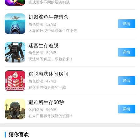
完成更多不同的塔防挑战
饥饿鲨鱼生存猎杀
详情
角色扮演
|
52MB
大海的环境中你必须生存下去
迷宫生存逃脱
详情
角色扮演
|
84MB
玩法休闲解压，乐趣多多！
逃脱游戏休闲房间
详情
角色扮演
|
47MB
在这里寻找更多的宝藏
避难所生存60秒
详情
休闲益智
|
90MB
在末日世界寻找新的资源！
猜你喜欢