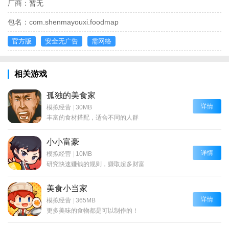
厂商：
暂无
包名：
com.shenmayouxi.foodmap
官方版
安全无广告
需网络
相关游戏
孤独的美食家
详情
模拟经营
|
30MB
丰富的食材搭配，适合不同的人群
小小富豪
详情
模拟经营
|
10MB
研究快速赚钱的规则，赚取超多财富
美食小当家
详情
模拟经营
|
365MB
更多美味的食物都是可以制作的！