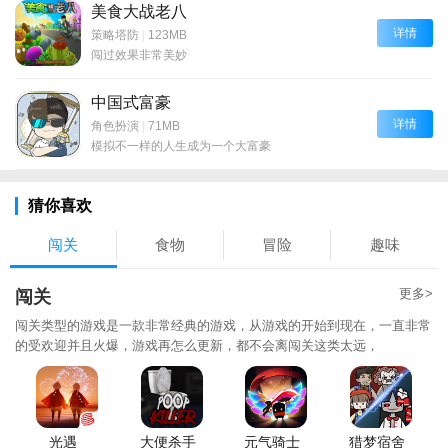
美食大战老八
详情
策略塔防
|
123MB
闯过效果非常美妙
中国式富豪
详情
角色扮演
|
71MB
模拟不一样的人生成为一个大富豪
猜你喜欢
闯关
食物
冒险
趣味
更多>
闯关
闯关类型的游戏是一款非常经典的游戏，从游戏的开始到现在，一直非常
的受欢迎并且火爆，游戏再怎么更新，都不会离闯关这类太远，
光遇
大便杀手
元气骑士
猎梦宿舍