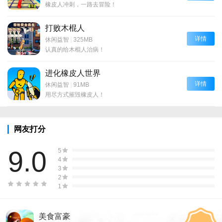
橡皮人冲刺，一路去冒险！
打败木棍人
详情
休闲益智
|
325MB
认真的给木棍人治病！
进化橡皮人世界
详情
休闲益智
|
91MB
用尽方式摧毁橡皮人！
网友打分
9.0
5
4
3
2
1
美食富豪