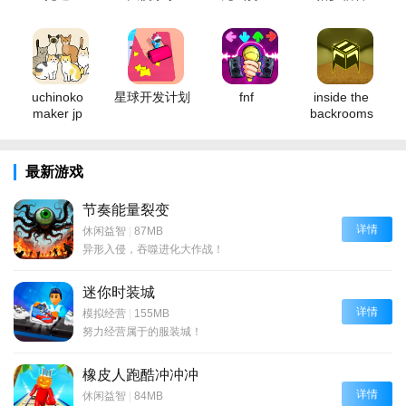
uchinoko
星球开发计划
fnf
inside the
maker jp
backrooms
最新游戏
节奏能量裂变
详情
休闲益智
|
87MB
异形入侵，吞噬进化大作战！
迷你时装城
详情
模拟经营
|
155MB
努力经营属于的服装城！
橡皮人跑酷冲冲冲
详情
休闲益智
|
84MB