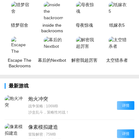
猎梦宿舍
inside the
母夜惊魂
纸嫁衣5
backrooms
Escape The
幕后的Nextbot
解密我超厉害
太空猎杀者
Backrooms
最新游戏
炮火冲突
详情
战争策略
|
106MB
沙盒乱斗，策略性对战！
像素模拟建造
详情
冒险解密
|
75MB