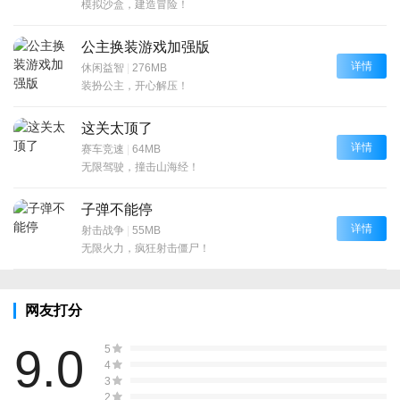
模拟沙盒，建造冒险！
公主换装游戏加强版
详情
休闲益智
|
276MB
装扮公主，开心解压！
这关太顶了
详情
赛车竞速
|
64MB
无限驾驶，撞击山海经！
子弹不能停
详情
射击战争
|
55MB
无限火力，疯狂射击僵尸！
网友打分
9.0
5
4
3
2