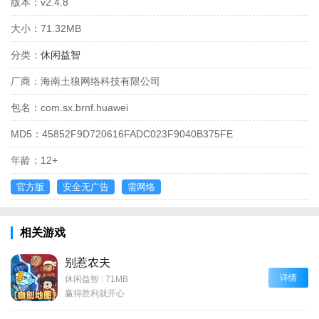
版本：
v2.4.8
大小：
71.32MB
分类：
休闲益智
厂商：
海南土狼网络科技有限公司
包名：
com.sx.brnf.huawei
MD5：
45852F9D720616FADC023F9040B375FE
年龄：
12+
官方版
安全无广告
需网络
相关游戏
别惹农夫
详情
休闲益智
|
71MB
赢得胜利就开心