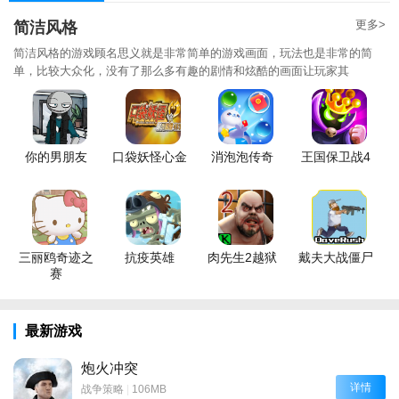
更多>
简洁风格
简洁风格的游戏顾名思义就是非常简单的游戏画面，玩法也是非常的简
单，比较大众化，没有了那么多有趣的剧情和炫酷的画面让玩家其
你的男朋友
口袋妖怪心金
消泡泡传奇
王国保卫战4
三丽鸥奇迹之
抗疫英雄
肉先生2越狱
戴夫大战僵尸
赛
最新游戏
炮火冲突
详情
战争策略
|
106MB