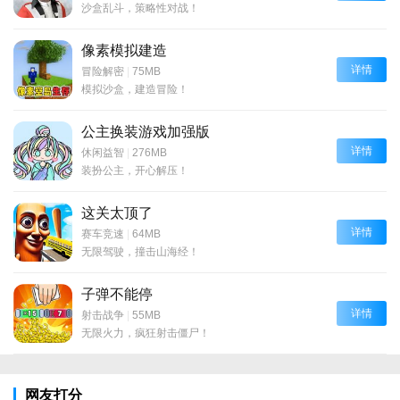
沙盒乱斗，策略性对战！
像素模拟建造
详情
冒险解密
|
75MB
模拟沙盒，建造冒险！
公主换装游戏加强版
详情
休闲益智
|
276MB
装扮公主，开心解压！
这关太顶了
详情
赛车竞速
|
64MB
无限驾驶，撞击山海经！
子弹不能停
详情
射击战争
|
55MB
无限火力，疯狂射击僵尸！
网友打分