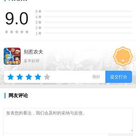
9.0
5
4
3
2
1
别惹农夫
多半好评
很好
提交打分
网友评论