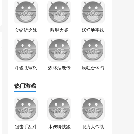
金铲铲之战
醒醒大虾
妖怪地平线
斗破苍穹怒
森林法老传
疯狂合体鸭
火云岚
奇
热门游戏
狙击手乱斗
木偶特技跑
眼力大作战