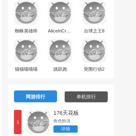
蜘蛛英雄终
AliceInCradle
台球之王8
极对决
球
猫猫喵喵喵
跳跃跑
突围行动2
网游排行
单机排行
176天花板
角色扮演
1
详情