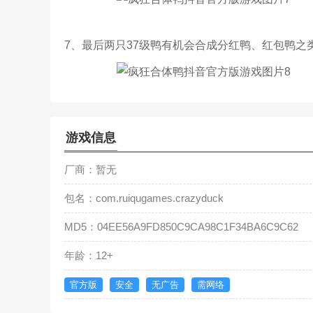
7、最后两只37级鸭有机会合成分红鸭、红包鸭之
游戏信息
厂商：暂无
包名：com.ruiqugames.crazyduck
MD5：04EE56A9FD850C9CA98C1F34BA6C9C62
年龄：12+
官方版
安全
无广告
需网络