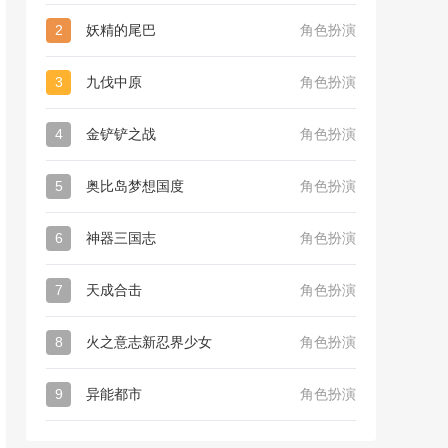
2
妖精的尾巴
角色扮演
3
九伐中原
角色扮演
4
金铲铲之战
角色扮演
5
奥比岛梦想国度
角色扮演
6
神器三国志
角色扮演
7
天成合击
角色扮演
8
火之意志新忍界少女
角色扮演
9
异能都市
角色扮演