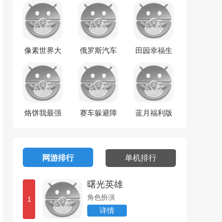
像素世界大
俄罗斯汽车
田园幸福生
玩家
驾驶瓦滋猎
活
人
烙饼我最强
赛车躲避障
蓝月福利版
碍物
之古云传奇
网游排行
单机排行
曙光英雄
角色扮演
1
详情