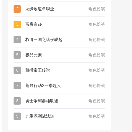
2
龙缘攻速单职业
角色扮演
3
富豪奇迹
角色扮演
4
权御三国之诸侯崛起
角色扮演
5
极品元素
角色扮演
6
凯撒帝王传说
角色扮演
7
荒野行动X一拳超人
角色扮演
8
勇士争霸群雄联盟
角色扮演
9
九重深渊战法道
角色扮演