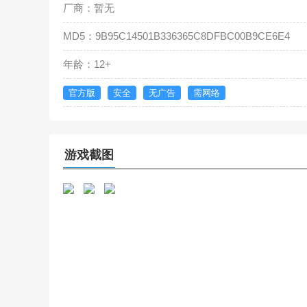
厂商：暂无
MD5：9B95C14501B336365C8DFBC00B9CE6E4
年龄：12+
官方版
安全
无广告
需网络
游戏截图