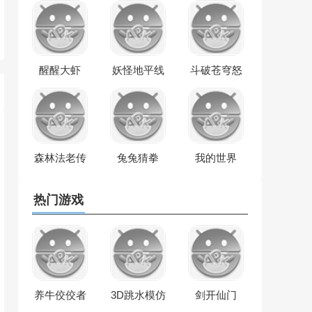
醒醒大虾
妖怪地平线
斗破苍穹怒
火云岚
森林法老传
兔兔猜拳
我的世界
奇
热门游戏
养牛佼佼者
3D跳水模仿
剑开仙门
秀