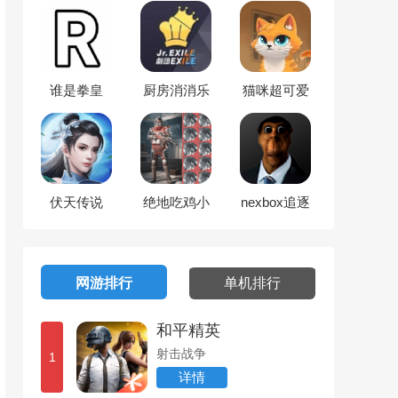
谁是拳皇
厨房消消乐
猫咪超可爱
伏天传说
绝地吃鸡小
nexbox追逐
队
后室
网游排行
单机排行
和平精英
射击战争
1
详情