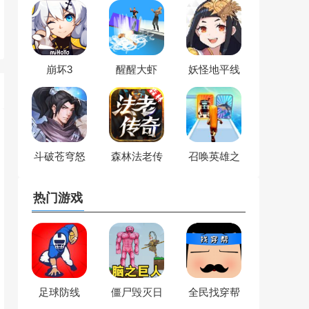
崩坏3
醒醒大虾
妖怪地平线
斗破苍穹怒
森林法老传
召唤英雄之
火云岚
奇
战
热门游戏
足球防线
僵尸毁灭日
全民找穿帮