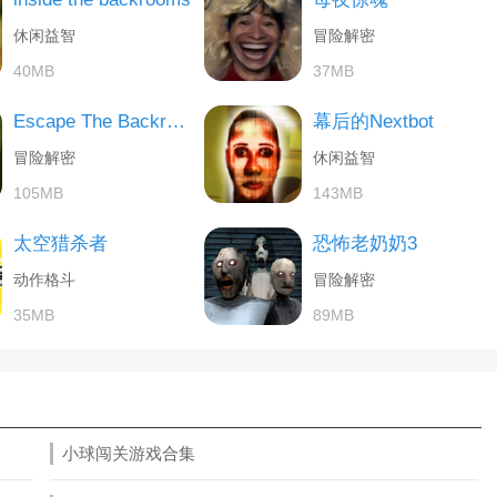
休闲益智
冒险解密
40MB
37MB
Escape The Backrooms
幕后的Nextbot
冒险解密
休闲益智
105MB
143MB
太空猎杀者
恐怖老奶奶3
动作格斗
冒险解密
35MB
89MB
小球闯关游戏合集