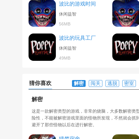
波比的游戏时间
休闲益智
56MB
波比的玩具工厂
休闲益智
49MB
猜你喜欢
解密
闯关
逃脱
密室
解密
这是一款解密类型的游戏，非常的烧脑，大多数解密类
险性，不能被解密游戏里面的怪物所发现，不然就会抓
避开了那些怪物以后在进行解密。
猎梦宿舍