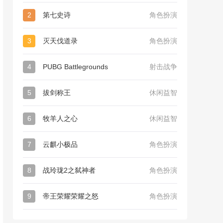
2
第七史诗
角色扮演
3
灭天伐道录
角色扮演
4
PUBG Battlegrounds
射击战争
5
拔剑称王
休闲益智
6
牧羊人之心
休闲益智
7
云麒小极品
角色扮演
8
战玲珑2之弑神者
角色扮演
9
帝王荣耀荣耀之怒
角色扮演