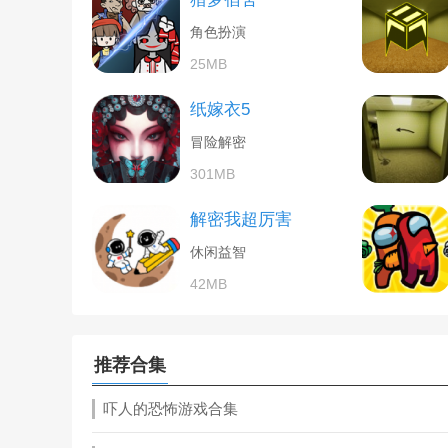
角色扮演
25MB
纸嫁衣5
冒险解密
301MB
解密我超厉害
休闲益智
42MB
推荐合集
吓人的恐怖游戏合集