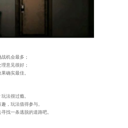
挑战机会最多；
处理意见很好；
效果确实最佳。
？玩法很过瘾。
有趣，玩法值得参与。
去寻找一条逃脱的道路吧。