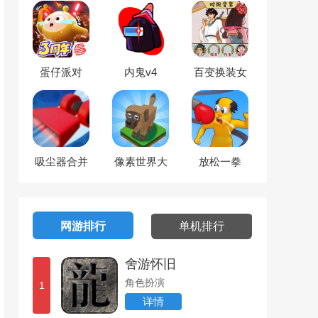
蛋仔派对
内鬼v4
百变换装女
神
吸尘器合并
像素世界大
放松一拳
大师3D
玩家
网游排行
单机排行
舍游怀旧
角色扮演
1
详情