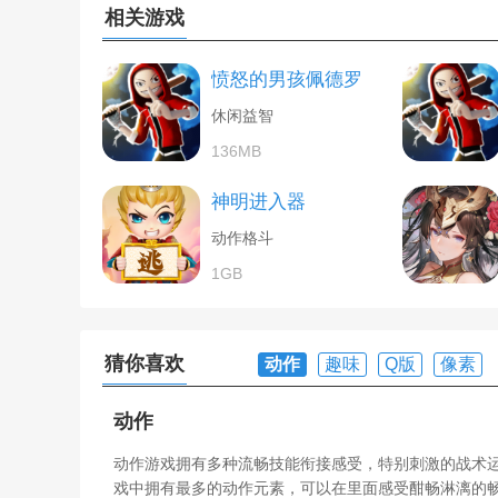
相关游戏
愤怒的男孩佩德罗
休闲益智
136MB
神明进入器
动作格斗
1GB
猜你喜欢
动作
趣味
Q版
像素
动作
动作游戏拥有多种流畅技能衔接感受，特别刺激的战术
戏中拥有最多的动作元素，可以在里面感受酣畅淋漓的