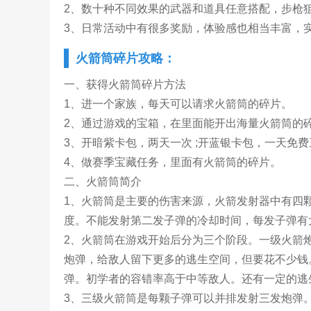
2、数十种不同效果的武器和道具任意搭配，步枪
3、日常活动中有很多奖励，体验感也相当丰富，
火箭筒碎片攻略：
一、获得火箭筒碎片方法
1、进一个家族，每天可以请求火箭筒的碎片。
2、通过游戏的宝箱，在里面能开出海量火箭筒的
3、开暗紫卡包，两天一次 ;开蓝银卡包，一天免
4、做赛季宝藏任务，里面有火箭筒的碎片。
二、火箭筒简介
1、火箭筒是主要的伤害来源，火箭发射器中有四
度。不能发射第二发子弹的冷却时间，每发子弹有大约
2、火箭筒在游戏开始后分为三个阶段。一级火箭
炮弹，给敌人留下更多的逃生空间，但要花不少钱
弹。初学者的容错率高于中等敌人。还有一定的逃
3、三级火箭筒是每颗子弹可以并排发射三发炮弹