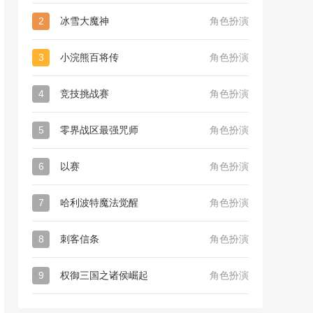
2
冰雪大魔神
角色扮演
3
小浣熊百将传
角色扮演
4
竞技挑战赛
角色扮演
5
零界战区最强咒师
角色扮演
6
以赛
角色扮演
7
哈利波特魔法觉醒
角色扮演
8
刺客信条
角色扮演
9
权御三国之诸侯崛起
角色扮演