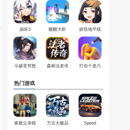
崩坏3
醒醒大虾
妖怪地平线
斗破苍穹怒
森林法老传
打你个老六
火云岚
奇
热门游戏
家庭父亲模
万古大极品
Speed
拟器
Legends