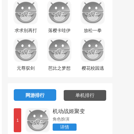
求求别再打
落樱卡哇伊
放松一拳
啦
元尊驭剑
芭比之梦想
樱花校园逃
豪宅
离巨人
网游排行
单机排行
机动战姬聚变
角色扮演
1
详情