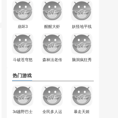
崩坏3
醒醒大虾
妖怪地平线
斗破苍穹怒
森林法老传
脑洞疯狂秀
火云岚
奇
热门游戏
3d越野巴士
全民多人运
暴走天姬
免费驾驶
动