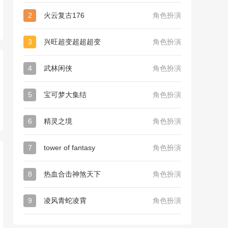
2
火云复古176
角色扮演
3
兴旺超变超超超变
角色扮演
4
武林闲侠
角色扮演
5
宝可梦大集结
角色扮演
6
精灵之境
角色扮演
7
tower of fantasy
角色扮演
8
热血合击神煞天下
角色扮演
9
凌风青蛇凌霄
角色扮演