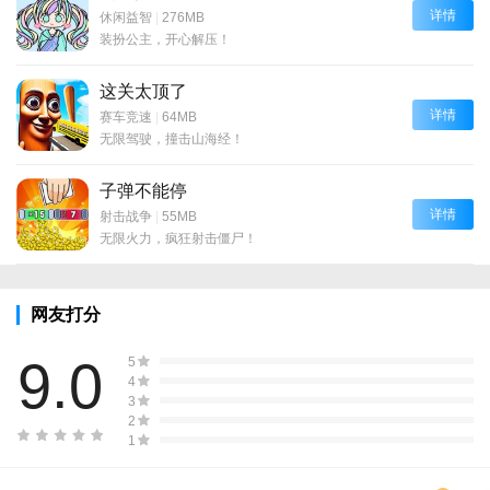
详情
休闲益智
|
276MB
装扮公主，开心解压！
这关太顶了
详情
赛车竞速
|
64MB
无限驾驶，撞击山海经！
子弹不能停
详情
射击战争
|
55MB
无限火力，疯狂射击僵尸！
网友打分
9.0
5
4
3
2
1