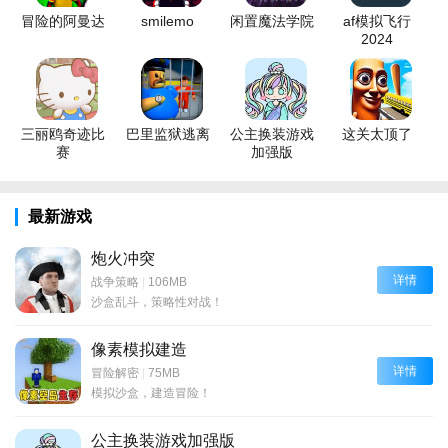
冒险的阿曼达
smilemo
闲置魔法学院
af模拟飞行
2024
三丽鸥奇迹比
巴里监狱逃离
公主换装游戏
这关太顶了
赛
加强版
最新游戏
炮火冲突
详情
战争策略
|
106MB
沙盒乱斗，策略性对战！
像素模拟建造
详情
冒险解密
|
75MB
模拟沙盒，建造冒险！
公主换装游戏加强版