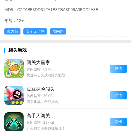
MD5：
C2FAB55DD31FA1B3FBA6F99A35CC2A8E
年龄：
12+
官方版
安全无广告
需网络
相关游戏
闯关大赢家
详情
休闲益智
|
69MB
快速点击完成消除的挑战
豆豆探险闯关
详情
休闲益智
|
30MB
闯关挑战，争夺排名
高手大闯关
详情
休闲益智
|
297KB
开心射击闯关趣味极佳！