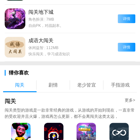
闯关地下城
详情
角色扮演
|
7MB
自由PK，对战副本。
成语大闯关
详情
休闲益智
|
112MB
快乐闯关，学习成语知识
猜你喜欢
闯关
剧情
老少皆宜
手指游戏
更多>
闯关
闯关类型的游戏是一款非常经典的游戏，从游戏的开始到现在，一直非常
的受欢迎并且火爆，游戏再怎么更新，都不会离闯关这类太远，