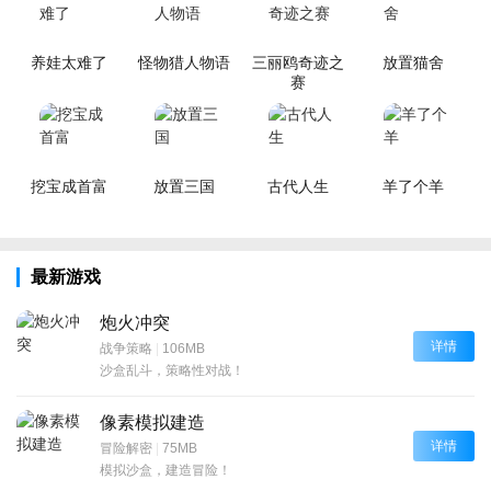
养娃太难了
怪物猎人物语
三丽鸥奇迹之
放置猫舍
赛
挖宝成首富
放置三国
古代人生
羊了个羊
最新游戏
炮火冲突
详情
战争策略
|
106MB
沙盒乱斗，策略性对战！
像素模拟建造
详情
冒险解密
|
75MB
模拟沙盒，建造冒险！