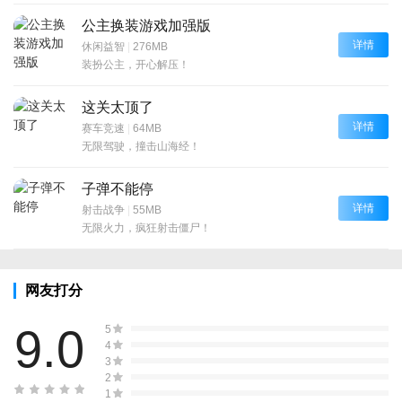
公主换装游戏加强版
详情
休闲益智
|
276MB
装扮公主，开心解压！
这关太顶了
详情
赛车竞速
|
64MB
无限驾驶，撞击山海经！
子弹不能停
详情
射击战争
|
55MB
无限火力，疯狂射击僵尸！
网友打分
9.0
5
4
3
2
1