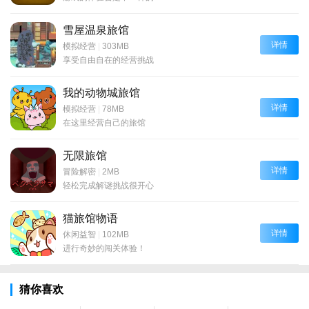
雪屋温泉旅馆
详情
模拟经营
|
303MB
享受自由自在的经营挑战
我的动物城旅馆
详情
模拟经营
|
78MB
在这里经营自己的旅馆
无限旅馆
详情
冒险解密
|
2MB
轻松完成解谜挑战很开心
猫旅馆物语
详情
休闲益智
|
102MB
进行奇妙的闯关体验！
猜你喜欢