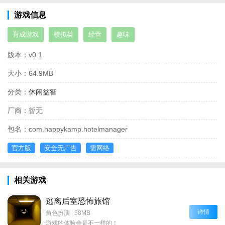
游戏信息
育成游戏
模拟类
经营
趣味
版本：
v0.1
大小：
64.9MB
分类：
休闲益智
厂商：
暂无
包名：
com.happykamp.hotelmanager
官方版
安全无广告
需网络
相关游戏
逃离后室恐怖旅馆
详情
角色扮演
|
58MB
游戏的体验会是不一样的！