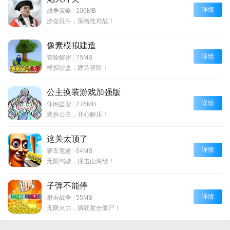
详情
战争策略
|
106MB
沙盒乱斗，策略性对战！
像素模拟建造
详情
冒险解密
|
75MB
模拟沙盒，建造冒险！
公主换装游戏加强版
详情
休闲益智
|
276MB
装扮公主，开心解压！
这关太顶了
详情
赛车竞速
|
64MB
无限驾驶，撞击山海经！
子弹不能停
详情
射击战争
|
55MB
无限火力，疯狂射击僵尸！