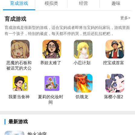
育成游戏
模拟类
经营
趣味
更多>
育成游戏
育成游戏是很新型的游戏，适合宝妈或者即将当宝妈的玩家玩，游戏里面
有一个孩子，特别的顽皮，每天都不停的哭，然后还乱拉粑粑，
恶魔的石板和
养娃太难了
小忍计划
挖宝成首富
被诅咒的犬公
主
我要当食神
夏莉的化妆时
饥饿龙
落樱小屋2
间
最新游戏
炮火冲突