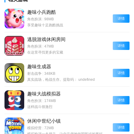
趣味小兵跑酷
详情
角色扮演
|
98MB
享受趣味十足跑酷挑战
逃脱游戏休闲房间
详情
角色扮演
|
47MB
在这里寻找更多的宝藏
趣味生成器
详情
射击战争
|
348KB
真实战场，枪战生存。提取码： undefined
趣味大战模拟器
详情
角色扮演
|
174MB
这样战斗很激烈
休闲中世纪小镇
详情
模拟经营
|
72MB
模拟扮演一名领主，让自己领地的国民过的更好