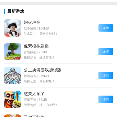
最新游戏
炮火冲突
详情
战争策略
|
106MB
沙盒乱斗，策略性对战！
像素模拟建造
详情
冒险解密
|
75MB
模拟沙盒，建造冒险！
公主换装游戏加强版
详情
休闲益智
|
276MB
装扮公主，开心解压！
这关太顶了
详情
赛车竞速
|
64MB
无限驾驶，撞击山海经！