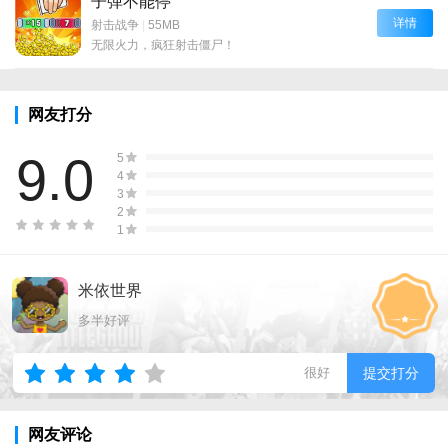
子弹不能停
详情
射击战争
|
55MB
无限火力，疯狂射击僵尸！
网友打分
9.0
5
4
3
2
1
米依世界
多半好评
很好
提交打分
网友评论