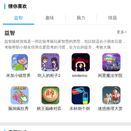
猜你喜欢
益智
趣味
脑力
猜题
更多>
益智
益智题材游戏是一些比较考验玩家智慧的类型，也比较适合小朋友玩耍，
考验帮助小朋友培养出爱思考的习惯，全方位的提升，考验大脑
米加小镇世界
吃人的柜子2
smilemo
闲置魔法学院
脑洞疯狂秀
棋王巅峰对弈
水杯倒个倒
迷惑推理大赏