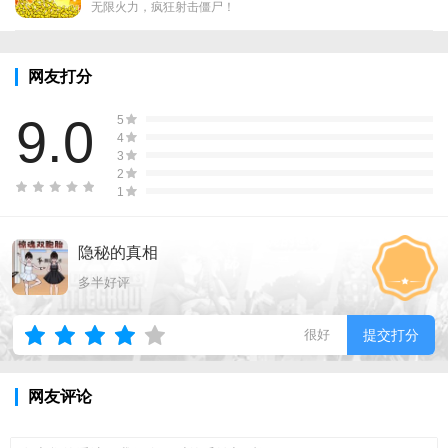
无限火力，疯狂射击僵尸！
网友打分
9.0
5
4
3
2
1
隐秘的真相
多半好评
很好
提交打分
网友评论