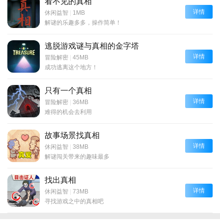
看不见的真相
详情
休闲益智
|
1MB
解谜的乐趣多多，操作简单！
逃脱游戏谜与真相的金字塔
详情
冒险解密
|
45MB
成功逃离这个地方！
只有一个真相
详情
冒险解密
|
36MB
难得的机会去利用
故事场景找真相
详情
休闲益智
|
38MB
解谜闯关带来的趣味最多
找出真相
详情
休闲益智
|
73MB
寻找游戏之中的真相吧