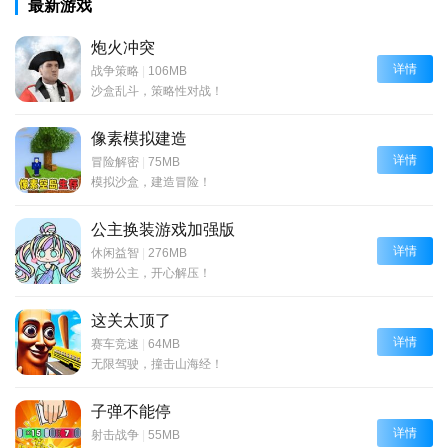
最新游戏
炮火冲突
详情
战争策略
|
106MB
沙盒乱斗，策略性对战！
像素模拟建造
详情
冒险解密
|
75MB
模拟沙盒，建造冒险！
公主换装游戏加强版
详情
休闲益智
|
276MB
装扮公主，开心解压！
这关太顶了
详情
赛车竞速
|
64MB
无限驾驶，撞击山海经！
子弹不能停
详情
射击战争
|
55MB