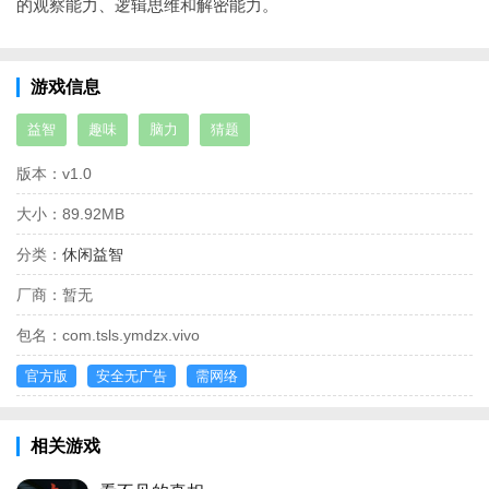
的观察能力、逻辑思维和解密能力。
游戏信息
益智
趣味
脑力
猜题
版本：
v1.0
大小：
89.92MB
分类：
休闲益智
厂商：
暂无
包名：
com.tsls.ymdzx.vivo
官方版
安全无广告
需网络
相关游戏