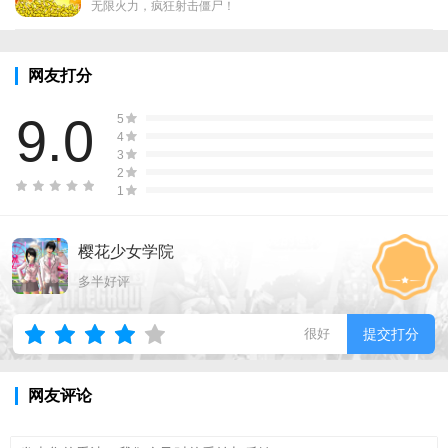
无限火力，疯狂射击僵尸！
网友打分
9.0
5
4
3
2
1
樱花少女学院
多半好评
很好
提交打分
网友评论