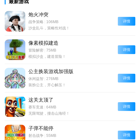
最新游戏
炮火冲突
详情
战争策略
|
106MB
沙盒乱斗，策略性对战！
像素模拟建造
详情
冒险解密
|
75MB
模拟沙盒，建造冒险！
公主换装游戏加强版
详情
休闲益智
|
276MB
装扮公主，开心解压！
这关太顶了
详情
赛车竞速
|
64MB
无限驾驶，撞击山海经！
子弹不能停
详情
射击战争
|
55MB