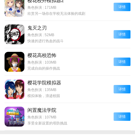
樱花校外模拟器2
详情
角色扮演
|
171MB
欣赏另一场你在学校无法体验的戏剧
鬼灭之刃
详情
角色扮演
|
52MB
快速的进行热血的战斗
樱花高校恐怖
详情
角色扮演
|
103MB
完成自由的操作挑战
樱花学院模拟器
详情
角色扮演
|
135MB
模拟体验，浪迹校园
闲置魔法学院
详情
角色扮演
|
107MB
享受全新设置的塔防挑战