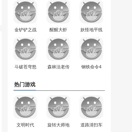
金铲铲之战
醒醒大虾
妖怪地平线
斗破苍穹怒
森林法老传
钢铁命令4
火云岚
奇
热门游戏
文明时代
旋转大师地
道路清扫车
HOI4
牢
垃圾车