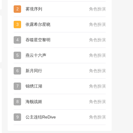
2
雾境序列
角色扮演
3
依露希尔星晓
角色扮演
4
吞噬星空黎明
角色扮演
5
燕云十六声
角色扮演
6
新月同行
角色扮演
7
锦绣江湖
角色扮演
8
海舰战姬
角色扮演
9
公主连结ReDive
角色扮演