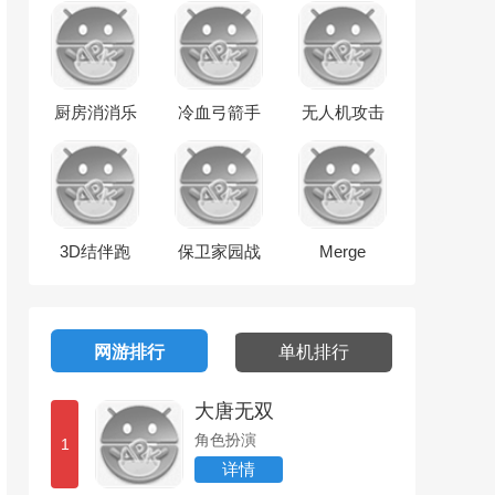
厨房消消乐
冷血弓箭手
无人机攻击
3D结伴跑
保卫家园战
Merge
争
Chimeras
网游排行
单机排行
大唐无双
角色扮演
1
详情