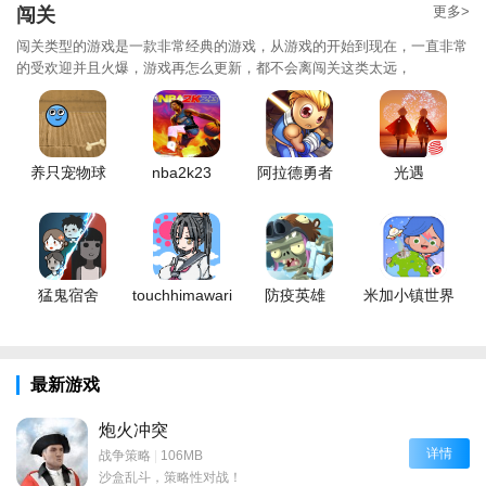
更多>
闯关
闯关类型的游戏是一款非常经典的游戏，从游戏的开始到现在，一直非常
的受欢迎并且火爆，游戏再怎么更新，都不会离闯关这类太远，
养只宠物球
nba2k23
阿拉德勇者
光遇
猛鬼宿舍
touchhimawari
防疫英雄
米加小镇世界
最新游戏
炮火冲突
详情
战争策略
|
106MB
沙盒乱斗，策略性对战！