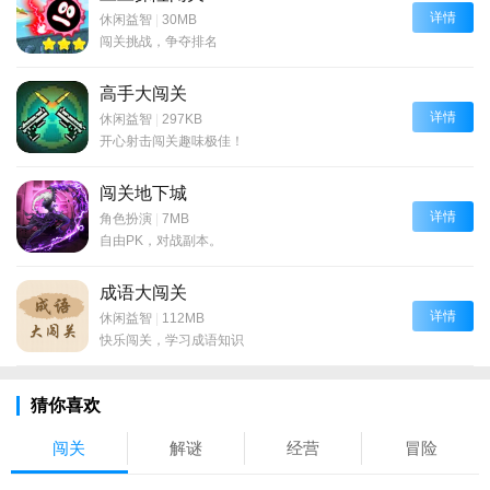
详情
休闲益智
|
30MB
闯关挑战，争夺排名
高手大闯关
详情
休闲益智
|
297KB
开心射击闯关趣味极佳！
闯关地下城
详情
角色扮演
|
7MB
自由PK，对战副本。
成语大闯关
详情
休闲益智
|
112MB
快乐闯关，学习成语知识
猜你喜欢
闯关
解谜
经营
冒险