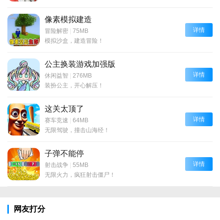
像素模拟建造
详情
冒险解密
|
75MB
模拟沙盒，建造冒险！
公主换装游戏加强版
详情
休闲益智
|
276MB
装扮公主，开心解压！
这关太顶了
详情
赛车竞速
|
64MB
无限驾驶，撞击山海经！
子弹不能停
详情
射击战争
|
55MB
无限火力，疯狂射击僵尸！
网友打分