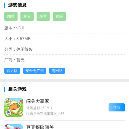
游戏信息
闯关
解谜
经营
冒险
版本：
v3.0
大小：
3.57MB
分类：
休闲益智
厂商：
暂无
官方版
安全无广告
需网络
相关游戏
闯关大赢家
详情
休闲益智
|
69MB
快速点击完成消除的挑战
豆豆探险闯关