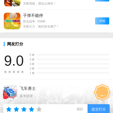
无限驾驶，撞击山海经！
子弹不能停
详情
射击战争
|
55MB
无限火力，疯狂射击僵尸！
网友打分
9.0
5
4
3
2
1
飞车勇士
多半好评
很好
提交打分