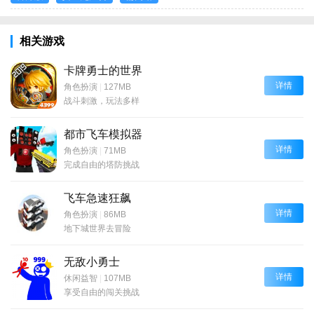
相关游戏
卡牌勇士的世界
详情
角色扮演
|
127MB
战斗刺激，玩法多样
都市飞车模拟器
详情
角色扮演
|
71MB
完成自由的塔防挑战
飞车急速狂飙
详情
角色扮演
|
86MB
地下城世界去冒险
无敌小勇士
详情
休闲益智
|
107MB
享受自由的闯关挑战