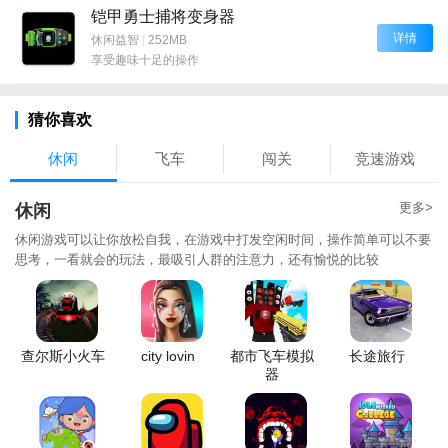
铠甲勇士捕将变身器
详情
休闲益智
|
252MB
享受趣味十足的操作
猜你喜欢
休闲
飞车
闯关
竞速游戏
更多>
休闲
休闲游戏可以让你放松自我，在游戏中打发空闲时间，操作简单可以不要
思考，一看就会的玩法，最吸引人群的注意力，还有愉悦的比较
查尔斯小火车
city lovin
都市飞车模拟
长途旅行
器