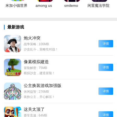
米加小镇世界
among us
smilemo
闲置魔法学院
最新游戏
炮火冲突
详情
战争策略
|
106MB
沙盒乱斗，策略性对战！
像素模拟建造
详情
冒险解密
|
75MB
模拟沙盒，建造冒险！
公主换装游戏加强版
详情
休闲益智
|
276MB
装扮公主，开心解压！
这关太顶了
详情
赛车竞速
|
64MB