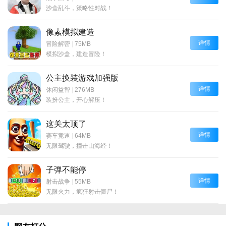
沙盒乱斗，策略性对战！
像素模拟建造
详情
冒险解密
|
75MB
模拟沙盒，建造冒险！
公主换装游戏加强版
详情
休闲益智
|
276MB
装扮公主，开心解压！
这关太顶了
详情
赛车竞速
|
64MB
无限驾驶，撞击山海经！
子弹不能停
详情
射击战争
|
55MB
无限火力，疯狂射击僵尸！