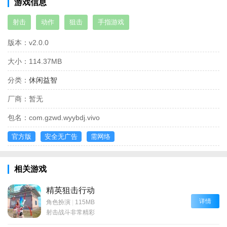
游戏信息
射击
动作
狙击
手指游戏
版本：
v2.0.0
大小：
114.37MB
分类：
休闲益智
厂商：
暂无
包名：
com.gzwd.wyybdj.vivo
官方版
安全无广告
需网络
相关游戏
精英狙击行动
详情
角色扮演
|
115MB
射击战斗非常精彩