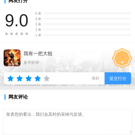
网友打分
9.0
5
4
3
2
1
我有一把大狙
多半好评
很好
提交打分
网友评论