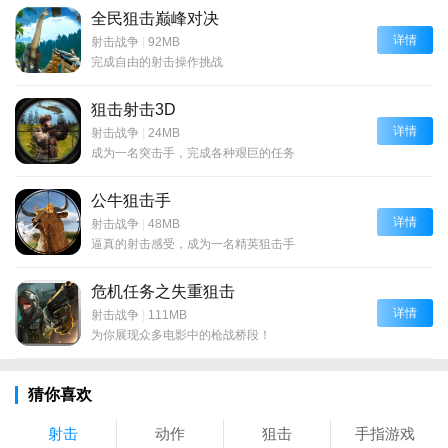
全民狙击巅峰对决
详情
射击战争
|
92MB
完成自由的射击操作挑战
狙击射击3D
详情
射击战争
|
24MB
成为一名突击手，完成各种艰巨的任务
公牛狙击手
详情
射击战争
|
48MB
逼真的射击感受，成为一名精英狙击手
危机任务之失重狙击
详情
射击战争
|
111MB
为你展现众多电影中的枪战桥段！
猜你喜欢
射击
动作
狙击
手指游戏