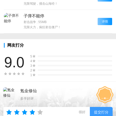
无限驾驶，撞击山海经！
子弹不能停
详情
射击战争
|
55MB
无限火力，疯狂射击僵尸！
网友打分
9.0
5
4
3
2
1
氪金修仙
多半好评
很好
提交打分