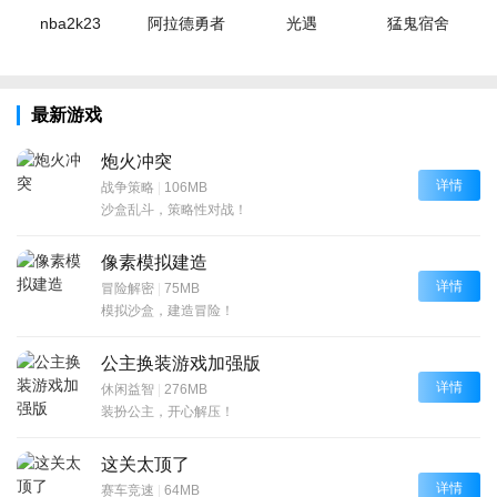
nba2k23
阿拉德勇者
光遇
猛鬼宿舍
最新游戏
炮火冲突
详情
战争策略
|
106MB
沙盒乱斗，策略性对战！
像素模拟建造
详情
冒险解密
|
75MB
模拟沙盒，建造冒险！
公主换装游戏加强版
详情
休闲益智
|
276MB
装扮公主，开心解压！
这关太顶了
详情
赛车竞速
|
64MB