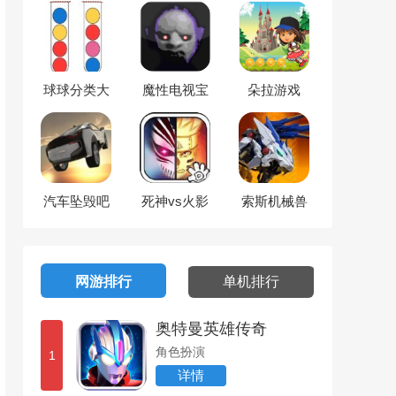
球球分类大
魔性电视宝
朵拉游戏
作战
宝
汽车坠毁吧
死神vs火影
索斯机械兽
竞技场
网游排行
单机排行
奥特曼英雄传奇
角色扮演
1
详情