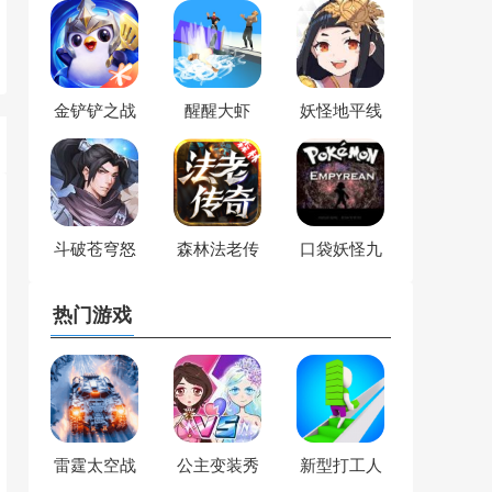
金铲铲之战
醒醒大虾
妖怪地平线
斗破苍穹怒
森林法老传
口袋妖怪九
火云岚
奇
重天
热门游戏
雷霆太空战
公主变装秀
新型打工人
机