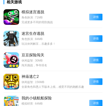
相关游戏
模拟迷宫逃脱
详情
角色扮演
|
71MB
完成更多不同的塔防挑战
迷宫生存逃脱
详情
角色扮演
|
84MB
玩法休闲解压，乐趣多多！
豆豆探险闯关
详情
休闲益智
|
30MB
闯关挑战，争夺排名
神庙逃亡2
详情
休闲益智
|
156MB
全新角色和愚人节版本上线，感受不同的跑酷乐趣
我的小镇航船探险
详情
模拟经营
|
64MB