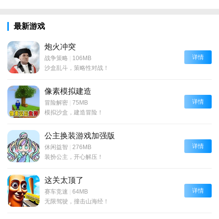
最新游戏
炮火冲突
详情
战争策略
|
106MB
沙盒乱斗，策略性对战！
像素模拟建造
详情
冒险解密
|
75MB
模拟沙盒，建造冒险！
公主换装游戏加强版
详情
休闲益智
|
276MB
装扮公主，开心解压！
这关太顶了
详情
赛车竞速
|
64MB
无限驾驶，撞击山海经！