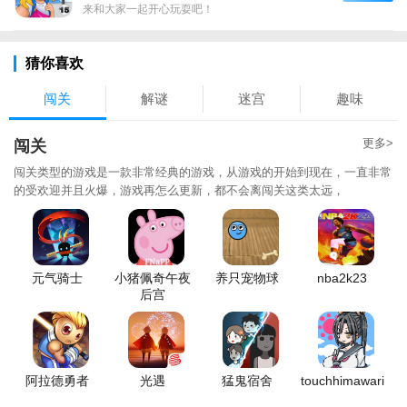
来和大家一起开心玩耍吧！
猜你喜欢
闯关
解谜
迷宫
趣味
更多>
闯关
闯关类型的游戏是一款非常经典的游戏，从游戏的开始到现在，一直非常
的受欢迎并且火爆，游戏再怎么更新，都不会离闯关这类太远，
元气骑士
小猪佩奇午夜
养只宠物球
nba2k23
后宫
阿拉德勇者
光遇
猛鬼宿舍
touchhimawari