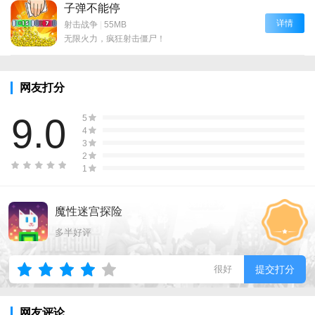
子弹不能停
详情
射击战争
|
55MB
无限火力，疯狂射击僵尸！
网友打分
9.0
5
4
3
2
1
魔性迷宫探险
多半好评
很好
提交打分
网友评论