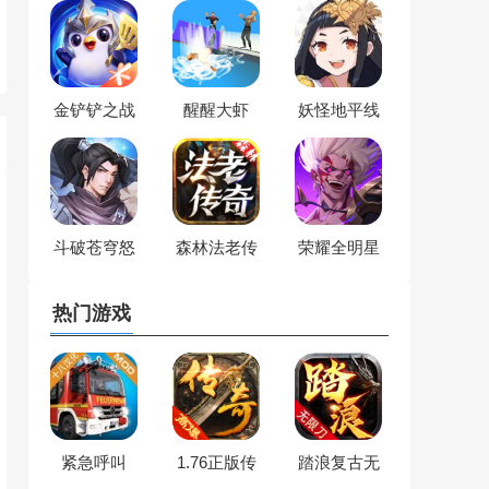
金铲铲之战
醒醒大虾
妖怪地平线
斗破苍穹怒
森林法老传
荣耀全明星
火云岚
奇
热门游戏
紧急呼叫
1.76正版传
踏浪复古无
奇
限刀