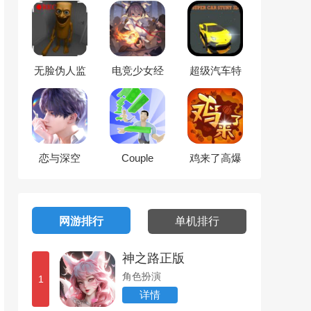
无脸伪人监
电竞少女经
超级汽车特
控
营
技3D
恋与深空
Couple
鸡来了高爆
Shuffle
版
网游排行
单机排行
神之路正版
角色扮演
1
详情