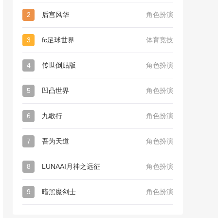
2
后宫风华
角色扮演
3
fc足球世界
体育竞技
4
传世倒贴版
角色扮演
5
凹凸世界
角色扮演
6
九歌行
角色扮演
7
吾为天道
角色扮演
8
LUNAAI月神之远征
角色扮演
9
暗黑魔剑士
角色扮演