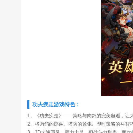
功夫疾走游戏特色：
1、《功夫疾走》——策略与肉鸽的完美邂逅，让
2、将肉鸽的惊喜、塔防的紧张、即时策略的斗智
3、3D卡通画风，萌力十足，但战斗力爆表，面