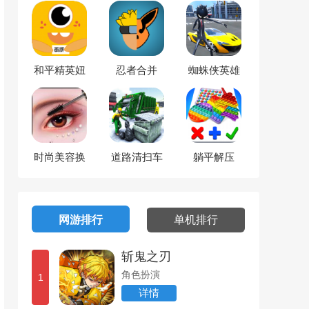
和平精英妞
忍者合并
蜘蛛侠英雄
妞画质怪兽
救援
时尚美容换
道路清扫车
躺平解压
装达人
垃圾车
网游排行
单机排行
斩鬼之刃
角色扮演
1
详情