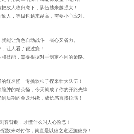
能把敌人收归麾下，队伍越来越强大！
的敌人，等级也越来越高，需要小心应对。
，就能让角色自动战斗，省心又省力。
棒，让人看了很过瘾！
性和技能，需要根据对手制定不同的策略。
猛的红名怪，专挑软柿子捏来壮大队伍！
青脸肿的精英怪，今天就成了你的开路先锋！
光到后期的金龙环绕，成长感直接拉满！
的刺客背刺，才懂什么叫人心险恶！
杀招数来对付你，简直是以彼之道还施彼身！