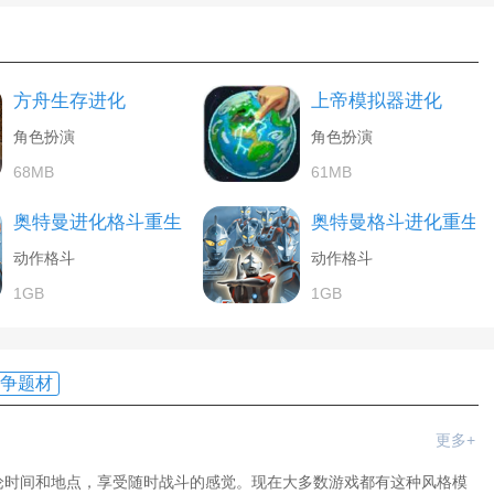
方舟生存进化
上帝模拟器进化
角色扮演
角色扮演
68MB
61MB
奥特曼进化格斗重生
奥特曼格斗进化重生
动作格斗
动作格斗
1GB
1GB
争题材
更多+
论时间和地点，享受随时战斗的感觉。现在大多数游戏都有这种风格模