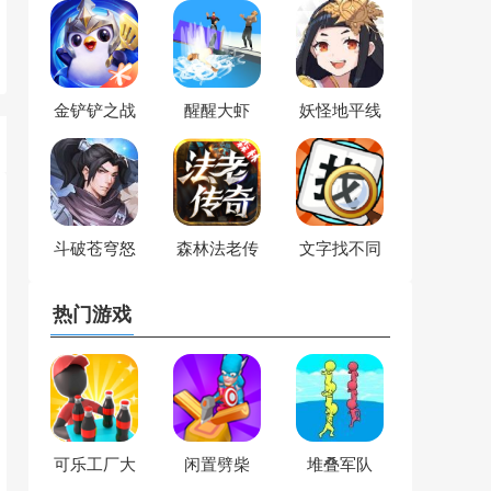
金铲铲之战
醒醒大虾
妖怪地平线
斗破苍穹怒
森林法老传
文字找不同
火云岚
奇
热门游戏
可乐工厂大
闲置劈柴
堆叠军队
亨