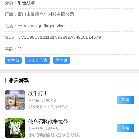
分类：
射击战争
厂商：
厦门市晨曦光年科技有限公司
包名：
com.xmcxgn.fktgxd.vivo
MD5：
8C1D98C7121181C9289BA54910E14579
年龄：
12+
官方版
安全无广告
需网络
相关游戏
战争打击
详情
角色扮演
|
90MB
完成更多不同的操作战斗
使命召唤战争地带
详情
射击战争
|
283MB
使命召唤的全新大逃杀模式玩法