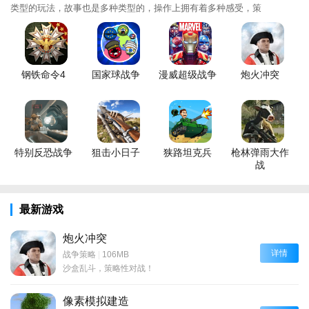
类型的玩法，故事也是多种类型的，操作上拥有着多种感受，策
钢铁命令4
国家球战争
漫威超级战争
炮火冲突
特别反恐战争
狙击小日子
狭路坦克兵
枪林弹雨大作
战
最新游戏
炮火冲突
详情
战争策略
|
106MB
沙盒乱斗，策略性对战！
像素模拟建造