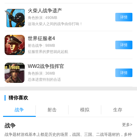
火柴人战争遗产
详情
角色扮演
|
490MB
这场火柴人之间的战争由你打响！
世界征服者4
详情
射击战争
|
98MB
征服世界的梦想就此起航
WW2战争指挥官
详情
角色扮演
|
36MB
总体进度特别的合适
猜你喜欢
战争
射击
模拟
生存
更多>
战争
战争题材游戏基本上都是历史的场景，战国、三国、二战等题材的，多种