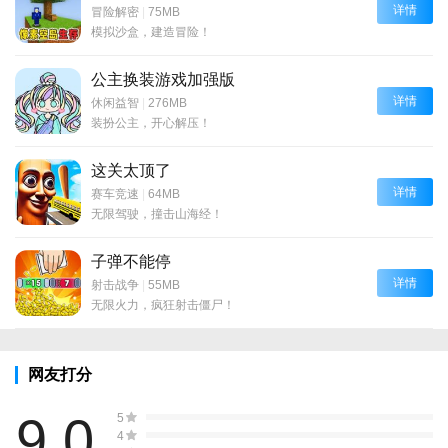
详情
冒险解密
|
75MB
模拟沙盒，建造冒险！
公主换装游戏加强版
详情
休闲益智
|
276MB
装扮公主，开心解压！
这关太顶了
详情
赛车竞速
|
64MB
无限驾驶，撞击山海经！
子弹不能停
详情
射击战争
|
55MB
无限火力，疯狂射击僵尸！
网友打分
9.0
5
4