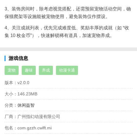
3、装饰房间时，除考虑视觉搭配，还需预留宠物活动空间，确
保猫爬架等设施能被宠物使用，避免装饰仅作摆设。
4、关注成就列表，优先完成难度低、奖励丰厚的成就（如 “收
集 10 枚金币”），快速解锁稀有道具，加速宠物养成。
游戏信息
宠物
趣味
养成
动漫卡通
版本：
v2.0.0
大小：
146.23MB
分类：
休闲益智
厂商：
广州指幻动漫有限公司
包名：
com.gzzh.cwlft.mi