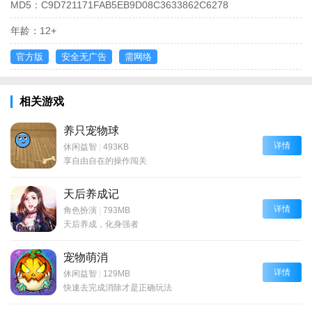
MD5：
C9D721171FAB5EB9D08C3633862C6278
年龄：
12+
官方版
安全无广告
需网络
相关游戏
养只宠物球
详情
休闲益智
|
493KB
享自由自在的操作闯关
天后养成记
详情
角色扮演
|
793MB
天后养成，化身强者
宠物萌消
详情
休闲益智
|
129MB
快速去完成消除才是正确玩法