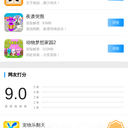
文字挑战，脑力闯关！
夜袭突围
详情
冒险解密
|
93MB
逃脱跑酷，躲避怪物追击！
动物梦想家园2
详情
冒险解密
|
103MB
四处探索，古怪冒险！
网友打分
9.0
5
4
3
2
1
宠物乐翻天