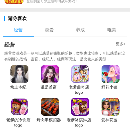
全新的宝可梦主题即时战斗游戏！
猜你喜欢
经营
恋爱
养成
唯美
更多>
经营
经营类游戏是一款可以感受到赚取的乐趣，类型也比较多，可以感受到没
有硝烟的战场，当官、经纪人、经商等玩法，是比较火的类型，
幼主本纪
谁是首富
老爹曲奇店
鲜花小镇
togo
老爹的冷饮店
烤肉串模拟器
老爹冰淇淋店
爱神花园
togo
togo