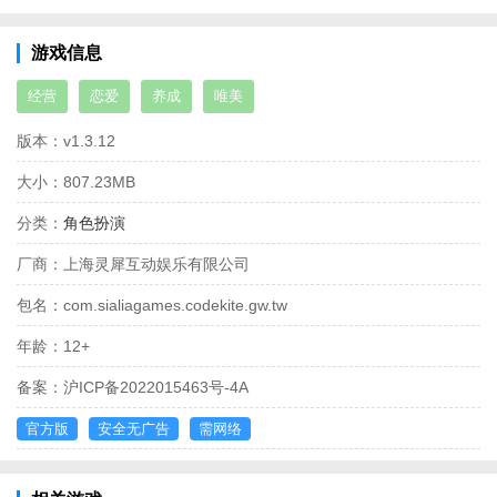
游戏信息
经营
恋爱
养成
唯美
版本：
v1.3.12
大小：
807.23MB
分类：
角色扮演
厂商：
上海灵犀互动娱乐有限公司
包名：
com.sialiagames.codekite.gw.tw
年龄：
12+
备案：
沪ICP备2022015463号-4A
官方版
安全无广告
需网络