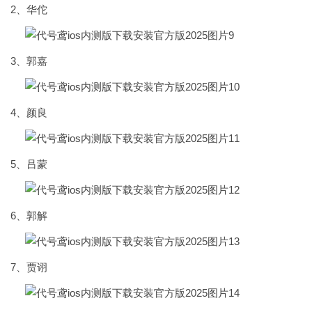
2、华佗
3、郭嘉
4、颜良
5、吕蒙
6、郭解
7、贾诩