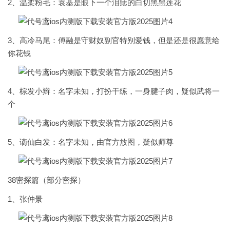
2、温柔粉毛：袁基是眼下一个泪痣的白切黑黑莲花
3、高冷马尾：傅融是守财奴副官特别爱钱，但是还是很愿意给
你花钱
4、棕发小辫：名字未知，打扮干练，一身腱子肉，疑似武将一
个
5、谪仙白发：名字未知，由官方放图，疑似师尊
38密探篇（部分密探）
1、张仲景