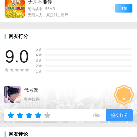
子弹不能停
详情
射击战争
|
55MB
无限火力，疯狂射击僵尸！
网友打分
9.0
5
4
3
2
1
代号鸢
多半好评
很好
提交打分
网友评论