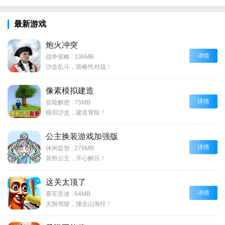
最新游戏
炮火冲突
详情
战争策略
|
106MB
沙盒乱斗，策略性对战！
像素模拟建造
详情
冒险解密
|
75MB
模拟沙盒，建造冒险！
公主换装游戏加强版
详情
休闲益智
|
276MB
装扮公主，开心解压！
这关太顶了
详情
赛车竞速
|
64MB
无限驾驶，撞击山海经！