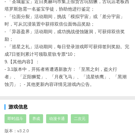
- 「圣城鉴宝」近日奥赫玛市集上假货古玩猖獗，古玩店老板西
塔罗斯急需一名鉴宝学徒，协助他进行鉴定；
- 「位面分裂」活动期间，挑战「模拟宇宙」或「差分宇宙」
时，可从沉浸装置中获得双倍位面饰品奖励；
- 「异器盈界」活动期间，成功挑战侵蚀隧洞，可获得双倍奖
励；
- 「巡星之礼」活动期间，每日登录游戏即可获得签到奖励。完
成7日签到累计可领取星轨专票*10；
9.【其他内容】：
- 3.1版本中，开拓者将遭遇新敌方：「至黑之剑，盗火行
者」、「正阳狮鹫」、「月夜飞马」、「流星铁鹰」、「黑潮
蚀刃」；
- 其他更新内容详情见游戏内公告。
游戏信息
即时战斗
养成
动漫卡通
二次元
版本：
v3.2.0