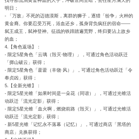
找寻那流淌黄金神血的人子，冲破世间至暗，去往星月满天的
明日；
- 「万敌」不死的迈德漠斯，离群的狮子，逐猎「纷争」火种的
黄金裔。你要忍受万死，浴血还乡，孤身背负疯狂的宿命——
弑王成王，弑神登神。征战的铁蹄踏遍荒野，终归要沾上故乡
的血；
4.【角色返场】：
- 限定5星角色「云璃（毁灭·物理）」，可通过角色活动跃迁
「掷山破云」获得；
- 限定5星角色「藿藿（丰饶·风）」，可通过角色活动跃迁「令
奉贞凶」获得；
5.【全新光锥】：
- 限定5星光锥「如果时间是一朵花（同谐）」，可通过光锥活
动跃迁「流光定影」获得；
- 限定5星光锥「血火啊，燃烧前路（毁灭）」，可通过光锥活
动跃迁「流光定影」获得；
- 新5星光锥「记忆永不落幕（记忆）」，可通过商店「黑塔的
商店」兑换获得；