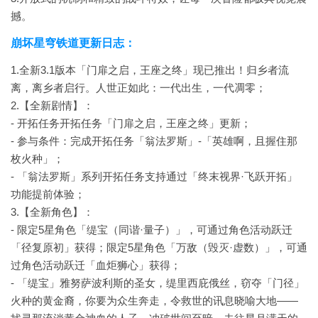
撼。
崩坏星穹铁道更新日志：
1.全新3.1版本「门扉之启，王座之终」现已推出！归乡者流
离，离乡者启行。人世正如此：一代出生，一代凋零；
2.【全新剧情】：
- 开拓任务开拓任务「门扉之启，王座之终」更新；
- 参与条件：完成开拓任务「翁法罗斯」-「英雄啊，且握住那
枚火种」；
- 「翁法罗斯」系列开拓任务支持通过「终末视界·飞跃开拓」
功能提前体验；
3.【全新角色】：
- 限定5星角色「缇宝（同谐·量子）」，可通过角色活动跃迁
「径复原初」获得；限定5星角色「万敌（毁灭·虚数）」，可通
过角色活动跃迁「血炬狮心」获得；
- 「缇宝」雅努萨波利斯的圣女，缇里西庇俄丝，窃夺「门径」
火种的黄金裔，你要为众生奔走，令救世的讯息晓喻大地——