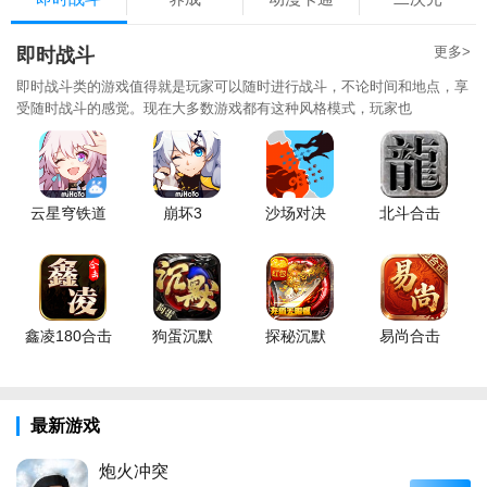
更多>
即时战斗
即时战斗类的游戏值得就是玩家可以随时进行战斗，不论时间和地点，享
受随时战斗的感觉。现在大多数游戏都有这种风格模式，玩家也
云星穹铁道
崩坏3
沙场对决
北斗合击
鑫凌180合击
狗蛋沉默
探秘沉默
易尚合击
最新游戏
炮火冲突