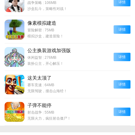
详情
战争策略
|
106MB
沙盒乱斗，策略性对战！
像素模拟建造
详情
冒险解密
|
75MB
模拟沙盒，建造冒险！
公主换装游戏加强版
详情
休闲益智
|
276MB
装扮公主，开心解压！
这关太顶了
详情
赛车竞速
|
64MB
无限驾驶，撞击山海经！
子弹不能停
详情
射击战争
|
55MB
无限火力，疯狂射击僵尸！