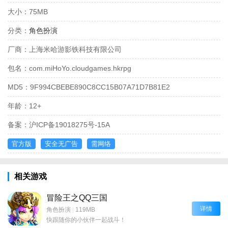
大小：
75MB
分类：
角色扮演
厂商：
上海米哈游影铁科技有限公司
包名：
com.miHoYo.cloudgames.hkrpg
MD5：
9F994CBEBE890C8CC15B07A71D7B81E2
年龄：
12+
备案：
沪ICP备19018275号-15A
官方版
安全无广告
需网络
相关游戏
冒险王之QQ三国
详情
角色扮演
|
119MB
快跟随你的小伙伴一起战斗！