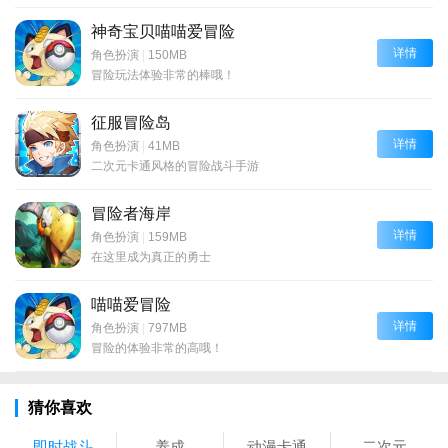
神奇宝贝喵喵爱冒险
详情
角色扮演
|
150MB
冒险玩法体验非常的棒哦！
征服冒险岛
详情
角色扮演
|
41MB
二次元卡通风格的冒险战斗手游
冒险者海岸
详情
角色扮演
|
159MB
在这里成为真正的勇士
喵喵爱冒险
详情
角色扮演
|
797MB
冒险的体验非常的高哦！
猜你喜欢
即时战斗
养成
动漫卡通
二次元