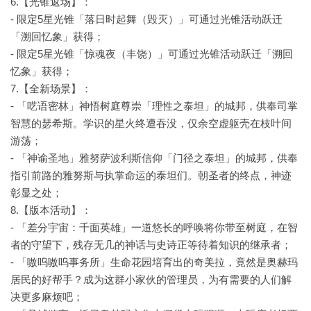
6.【光锥返场】：
- 限定5星光锥「落日时起舞（毁灭）」可通过光锥活动跃迁
「溯回忆象」获得；
- 限定5星光锥「惊魂夜（丰饶）」可通过光锥活动跃迁「溯回
忆象」获得；
7.【全新场景】：
- 「呓语密林」神悟树庭尊崇「理性之泰坦」的城邦，供奉司掌
智慧的瑟希斯。学识的星火终遭吞没，仅余空虚躯壳在枝叶间
游荡；
- 「神谕圣地」雅努萨波利斯信仰「门径之泰坦」的城邦，供奉
指引前路的雅努斯与执掌命运的泰坦们。朝圣者的终点，神迹
彰显之处；
8.【版本活动】：
- 「差分宇宙：千面英雄」一道悠长的呼唤将你带至树庭，在智
者的守望下，残存无几的神话与史诗正等待着知识的继承者；
- 「嗷呜嗷呜事务所」生命花园培育出的奇美拉，竟然是奥赫玛
居民的好帮手？成为这群小家伙的管理员，为有需要的人们解
决更多麻烦吧；