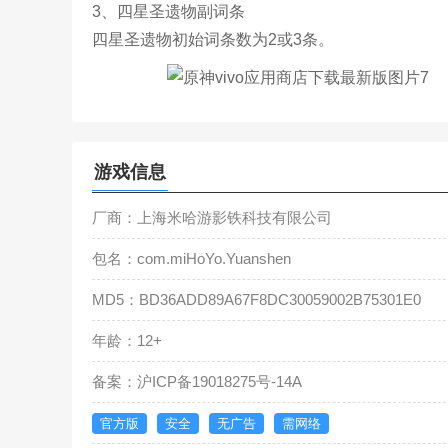
3、四星圣遗物副词条
四星圣遗物初始词条数为2或3条。
游戏信息
厂商：上海米哈游影铁科技有限公司
包名：com.miHoYo.Yuanshen
MD5：BD36ADD89A67F8DC30059002B75301E0
年龄：12+
备案：沪ICP备19018275号-14A
官方版
安全
无广告
需网络