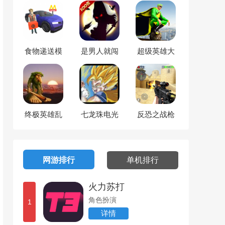
食物递送模
是男人就闯
超级英雄大
拟
100关
决战
终极英雄乱
七龙珠电光
反恐之战枪
斗
火石
王之王
网游排行
单机排行
火力苏打
角色扮演
1
详情