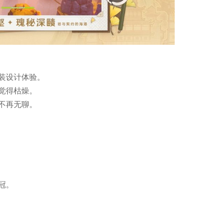
装设计体验。
觉得枯燥。
不再无聊。
冠。