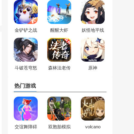
金铲铲之战
醒醒大虾
妖怪地平线
斗破苍穹怒
森林法老传
原神
火云岚
奇
热门游戏
交谊舞障碍
双胞胎模拟
volcano
跑
器
princess