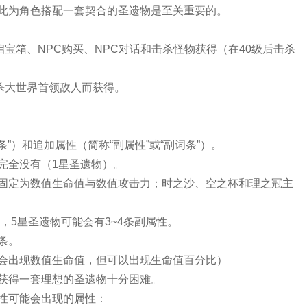
此为角色搭配一套契合的圣遗物是至关重要的。
启宝箱、NPC购买、NPC对话和击杀怪物获得（在40级后击杀
杀大世界首领敌人而获得。
”）和追加属性（简称“副属性”或“副词条”）。
完全没有（1星圣遗物）。
固定为数值生命值与数值攻击力；时之沙、空之杯和理之冠主
，5星圣遗物可能会有3~4条副属性。
条。
会出现数值生命值，但可以出现生命值百分比）
获得一套理想的圣遗物十分困难。
性可能会出现的属性：