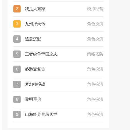
2
我是大东家
模拟经营
3
九州择天传
角色扮演
4
追云沉默
角色扮演
5
王者纷争帝国之志
策略塔防
6
盛游壹复古
角色扮演
7
梦幻模拟战
角色扮演
8
黎明重启
角色扮演
9
山海经异兽录灭世
角色扮演