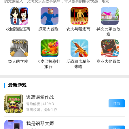
的元素融入，充满欢乐的故事演绎，带来独有的解决快感，场景
校园跑酷逃离
抓宠大冒险
农夫与猪逃离
异次元家园改
造
烦人的学校
卡皮巴拉彩虹
反恐狙击精英
商业大佬冒险
旅行
来咯
最新游戏
逃离课堂作战
详情
冒险解密
|
419MB
逃离校园，摸金生存！
我是钢琴大师