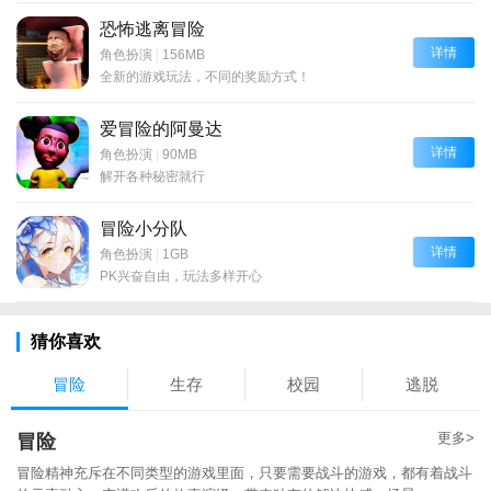
恐怖逃离冒险
详情
角色扮演
|
156MB
全新的游戏玩法，不同的奖励方式！
爱冒险的阿曼达
详情
角色扮演
|
90MB
解开各种秘密就行
冒险小分队
详情
角色扮演
|
1GB
PK兴奋自由，玩法多样开心
猜你喜欢
冒险
生存
校园
逃脱
更多>
冒险
冒险精神充斥在不同类型的游戏里面，只要需要战斗的游戏，都有着战斗