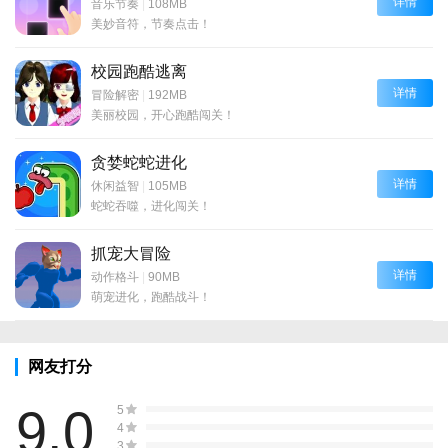
详情
音乐节奏
|
108MB
美妙音符，节奏点击！
校园跑酷逃离
详情
冒险解密
|
192MB
美丽校园，开心跑酷闯关！
贪婪蛇蛇进化
详情
休闲益智
|
105MB
蛇蛇吞噬，进化闯关！
抓宠大冒险
详情
动作格斗
|
90MB
萌宠进化，跑酷战斗！
网友打分
9.0
5
4
3