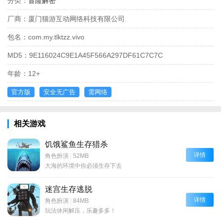
分类：
冒险解密
厂商：
厦门猫游互动网络科技有限公司
包名：
com.my.tlktzz.vivo
MD5：
9E116024C9E1A45F566A297DF61C7C7C
年龄：
12+
官方版
安全无广告
需网络
相关游戏
饥饿鲨鱼生存猎杀
详情
角色扮演
|
52MB
大海的环境中你必须生存下去
迷宫生存逃脱
详情
角色扮演
|
84MB
玩法休闲解压，乐趣多多！