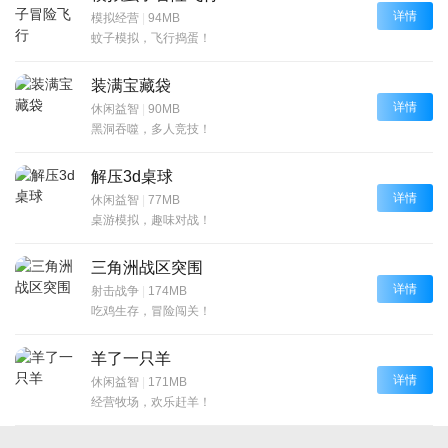
详情
模拟经营
|
94MB
蚊子模拟，飞行捣蛋！
装满宝藏袋
详情
休闲益智
|
90MB
黑洞吞噬，多人竞技！
解压3d桌球
详情
休闲益智
|
77MB
桌游模拟，趣味对战！
三角洲战区突围
详情
射击战争
|
174MB
吃鸡生存，冒险闯关！
羊了一只羊
详情
休闲益智
|
171MB
经营牧场，欢乐赶羊！