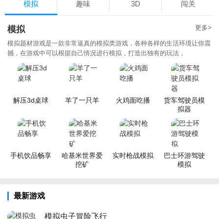
模拟
趣味
3D
闯关
更多>
模拟
模拟题材游戏是一款非常逼真的模拟类游戏，各种各样的生活环境让你震
撼，在游戏中可以根据自己情况进行模拟，打造出独有的玩法，
解压3d桌球
羊了一只羊
火鸡面吃播
货车驾驶员模
拟器
手机饮品畅享
哈基米世界爱
实时枪战模拟
巴士环游驾驶
挖矿
模拟
最新游戏
模拟虫子冒险飞行