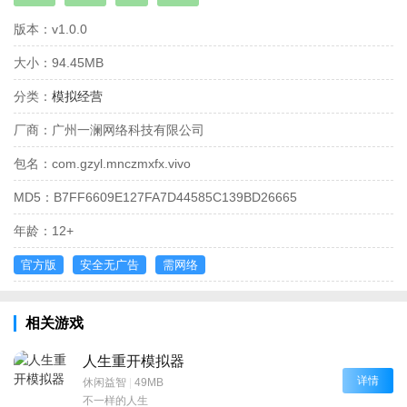
版本：
v1.0.0
大小：
94.45MB
分类：
模拟经营
厂商：
广州一澜网络科技有限公司
包名：
com.gzyl.mnczmxfx.vivo
MD5：
B7FF6609E127FA7D44585C139BD26665
年龄：
12+
官方版
安全无广告
需网络
相关游戏
人生重开模拟器
详情
休闲益智
|
49MB
不一样的人生