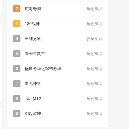
2
航海奇闻
角色扮演
3
180战神
角色扮演
4
王牌竞速
赛车竞速
5
壹千年复古
角色扮演
6
盛世芳华之锦绣芳华
角色扮演
7
蚩尤神途
角色扮演
8
我叫MT2
角色扮演
9
剑起乾坤
角色扮演