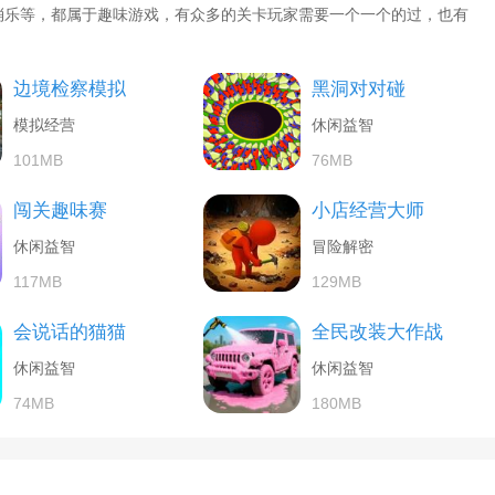
消乐等，都属于趣味游戏，有众多的关卡玩家需要一个一个的过，也有
边境检察模拟
黑洞对对碰
模拟经营
休闲益智
101MB
76MB
闯关趣味赛
小店经营大师
休闲益智
冒险解密
117MB
129MB
会说话的猫猫
全民改装大作战
休闲益智
休闲益智
74MB
180MB