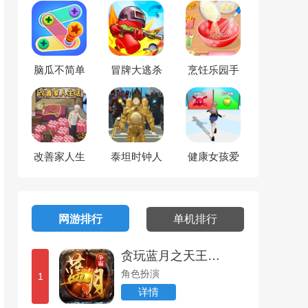
脑瓜不简单
冒牌大逃杀
烹饪乐园手
工之旅
改善家人生
泰坦时钟人
健康女孩爱
活
跑酷
网游排行
单机排行
贪玩蓝月之天王霸业
角色扮演
1
详情