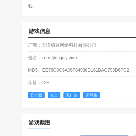
心。
游戏信息
厂商：天津糖豆网络科技有限公司
包名：com.tjtd.xjdjy.vivo
MD5：EE78C0C6A06F64938D161BAC799D6FC2
年龄：12+
官方版
安全
无广告
需网络
游戏截图