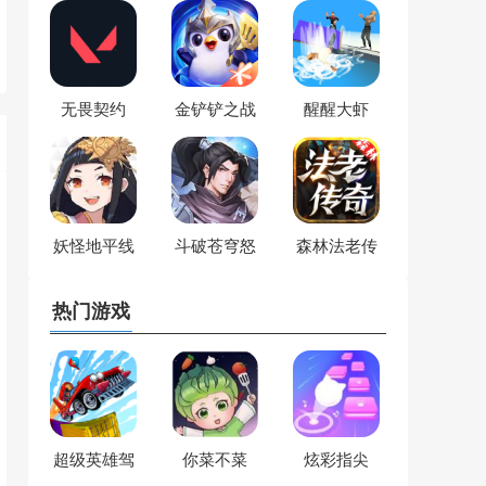
无畏契约
金铲铲之战
醒醒大虾
妖怪地平线
斗破苍穹怒
森林法老传
火云岚
奇
热门游戏
超级英雄驾
你菜不菜
炫彩指尖
校