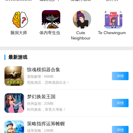
脑洞大师
体内寄生虫
Cute
Te Chewingum
Neighbour
最新游戏
惊魂模拟器合集
详情
冒险解密
|
99MB
危险酒店，恐怖逃脱出去！
梦幻换装王国
详情
休闲益智
|
25MB
时尚换装，审美大考验！
策略指挥运筹帷幄
详情
战争策略
|
19MB