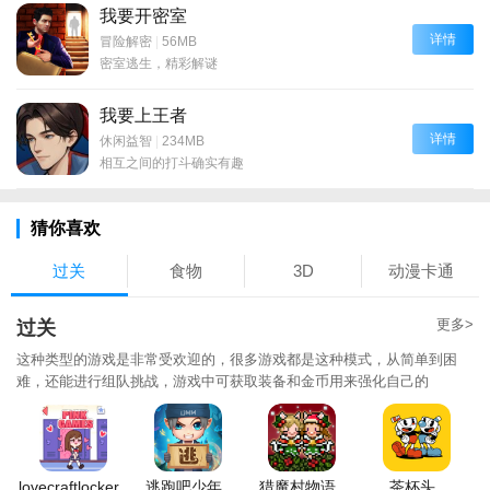
我要开密室
详情
冒险解密
|
56MB
密室逃生，精彩解谜
我要上王者
详情
休闲益智
|
234MB
相互之间的打斗确实有趣
猜你喜欢
过关
食物
3D
动漫卡通
更多>
过关
这种类型的游戏是非常受欢迎的，很多游戏都是这种模式，从简单到困
难，还能进行组队挑战，游戏中可获取装备和金币用来强化自己的
lovecraftlocker
逃跑吧少年
猎魔村物语
茶杯头