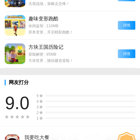
无畏战场，策略去交锋！
趣味变形跑酷
详情
休闲益智
|
110MB
异兽变形，开启精彩跑酷！
方块王国历险记
详情
冒险解密
|
95MB
方块世界，随你建造冒险！
网友打分
9.0
5
4
3
2
1
我要吃大餐