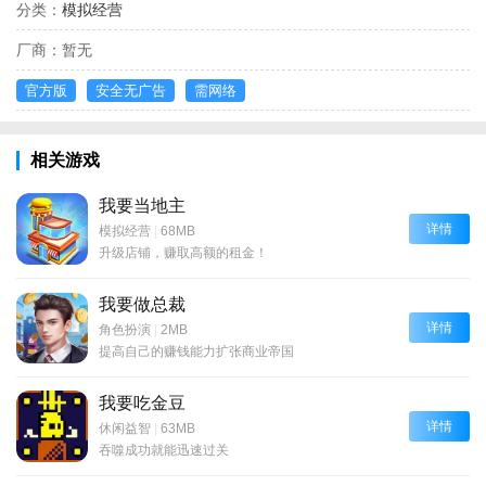
分类：
模拟经营
厂商：
暂无
官方版
安全无广告
需网络
相关游戏
我要当地主
详情
模拟经营
|
68MB
升级店铺，赚取高额的租金！
我要做总裁
详情
角色扮演
|
2MB
提高自己的赚钱能力扩张商业帝国
我要吃金豆
详情
休闲益智
|
63MB
吞噬成功就能迅速过关