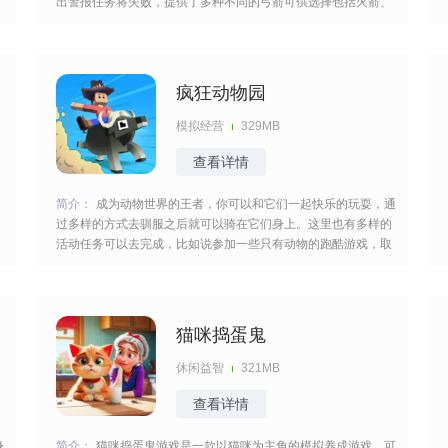
出警报任务将失败，提供了多种不同的弓箭可供选择包括火箭、
冰箭和毒箭等可以根据自己的喜好和战斗需求选择合适的武器去
作战。 [title=biaoti]游戏亮点：[/title] 1、可以选择多种不同的弓
箭，包括
疯狂动物园
模拟经营
329MB
查看详情
简介：
成为动物世界的王者，你可以和它们一起快乐的玩耍，通
过多样的方式去驯服之后就可以骑在它们身上。这里也有多样的
活动任务可以去完成，比如说参加一些只有动物的跑酷游戏，取
得一个较好的名次就可以获得大量的金币，用来购买更多的饲料
培养它们。 [title=biaoti]疯狂动物园最新版特色：[/title] 1、各种
动物在这里都是有所展现的
猫咪捣蛋鬼
休闲益智
321MB
查看详情
身
简介：
猫咪捣蛋鬼游戏是一款以猫咪为主角的模拟养成游戏，可