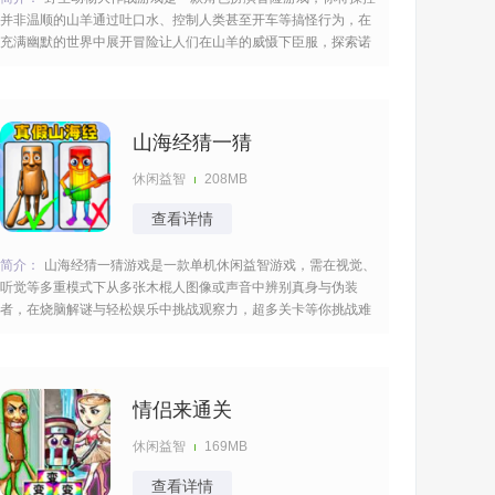
并非温顺的山羊通过吐口水、控制人类甚至开车等搞怪行为，在
充满幽默的世界中展开冒险让人们在山羊的威慑下臣服，探索诺
大的地图经历很多有趣的事情，丰富的道具以及物品等你去收集
使用。 [title=biaoti]游戏特色：[/title] 1、打破传统印象，山羊可
吐口水攻
山海经猜一猜
休闲益智
208MB
查看详情
简介：
山海经猜一猜游戏是一款单机休闲益智游戏，需在视觉、
听觉等多重模式下从多张木棍人图像或声音中辨别真身与伪装
者，在烧脑解谜与轻松娱乐中挑战观察力，超多关卡等你挑战难
度逐渐的递增，仔细的观察快速的过关与你的小伙伴一起互相比
拼时间。 [title=biaoti]游戏特色：[/title] 1、涵盖视觉侦查、听觉
辨识及限时
情侣来通关
休闲益智
169MB
查看详情