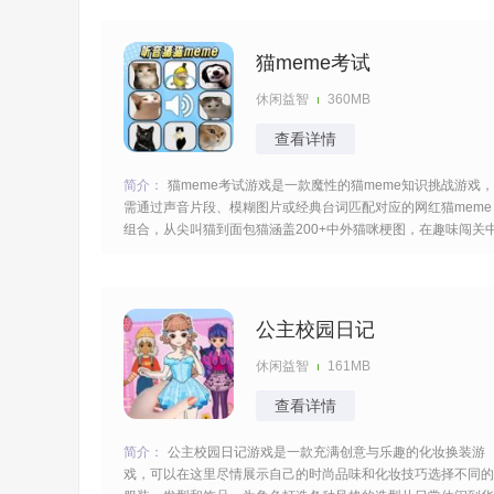
多的奖励。 [title=biaoti]游戏特色：[/title] 1、佩戴专属皇冠等称
号可激活
猫meme考试
休闲益智
360MB
查看详情
简介：
猫meme考试游戏是一款魔性的猫meme知识挑战游戏，
需通过声音片段、模糊图片或经典台词匹配对应的网红猫meme
组合，从尖叫猫到面包猫涵盖200+中外猫咪梗图，在趣味闯关
考验互联网冲浪经验解锁稀有meme图鉴与爆红历史玩起来很有
意思。 [title=biaoti]游戏特色：[/title] 1、听音识猫、模糊辨
公主校园日记
休闲益智
161MB
查看详情
简介：
公主校园日记游戏是一款充满创意与乐趣的化妆换装游
戏，可以在这里尽情展示自己的时尚品味和化妆技巧选择不同的