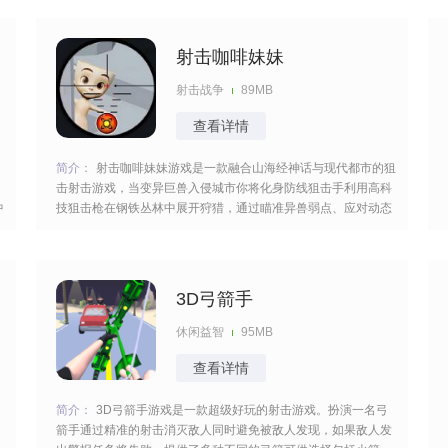
很有意思的。 [title=biaoti]游戏特色：[/title] 1、解锁锋利菜刀、
复古铸
射击咖啡妹妹
射击战争
89MB
查看详情
简介：
射击咖啡妹妹游戏是一款融合山海经神话与现代都市的狙
击射击游戏，当变异巨兽入侵城市你将化身防线狙击手利用高科
中
技狙击枪在钢铁丛林中展开狩猎，通过瞄准异兽弱点、应对动态
建筑破坏与多兽协同进攻上演枪火与神话的终极对决，展现你的
枪法快速的过关。 [title=biaoti]游戏特色：[/title] 1、变异巨兽融
合神话元
3D弓箭手
休闲益智
95MB
查看详情
简介：
3D弓箭手游戏是一款超级好玩的射击游戏。扮演一名弓
箭手通过精准的射击消灭敌人同时避免被敌人发现，如果敌人发