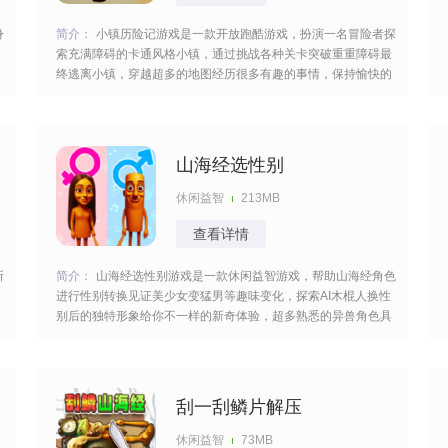
身
简介：
小镇历险记游戏是一款开放跑酷游戏，扮演一名冒险者探
索充满障碍的卡通风格小镇，通过挑战各种关卡突破重重障碍最
终逃离小镇，穿越超多的地图经历很多有趣的事情，保持愉快的
心情展现你敏捷的身手不断的取得更好的成绩越玩越上瘾很不
错。 [title=biaoti]游戏亮点：[/title] 1、涵盖森林、集市等主题展
区，各区域设
山海经选性别
休闲益智
213MB
查看详情
所
简介：
山海经选性别游戏是一款休闲益智游戏，帮助山海经角色
进行性别转换见证美少女变猛男等趣味变化，探索AI木棍人换性
别后的独特形象给你不一样的新奇体验，超多熟悉的异兽角色具
有不同的外观与特点，性别随你切换看起来很有意思适合大家解
压。 [title=biaoti]游戏亮点：[/title] 1、支持为粉红忍者、茶杯达
人等角色
刮一刮鳞片解压
休闲益智
73MB