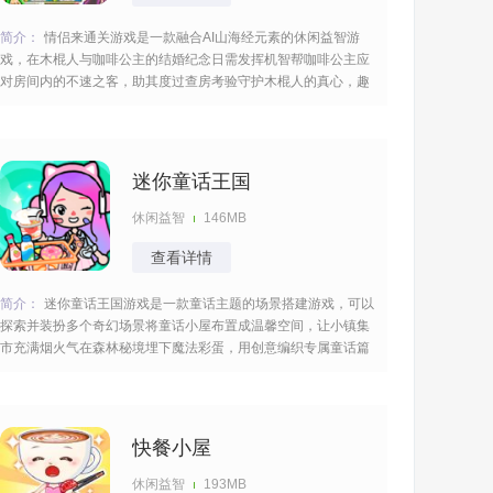
简介：
情侣来通关游戏是一款融合AI山海经元素的休闲益智游
戏，在木棍人与咖啡公主的结婚纪念日需发挥机智帮咖啡公主应
对房间内的不速之客，助其度过查房考验守护木棍人的真心，趣
味的情节模拟脑洞大开的剧情任务，发挥你的智慧来顺利的解决
难题。 [title=biaoti]游戏亮点：[/title] 1、围绕结婚纪念日查房展
开，需破
迷你童话王国
休闲益智
146MB
查看详情
简介：
迷你童话王国游戏是一款童话主题的场景搭建游戏，可以
探索并装扮多个奇幻场景将童话小屋布置成温馨空间，让小镇集
市充满烟火气在森林秘境埋下魔法彩蛋，用创意编织专属童话篇
章发挥你的想象力，触发随机的事件开启不一样的挑战玩起来无
比的开心。 [title=biaoti]游戏特色：[/title] 1、涵盖童话小屋、小
镇集市、森
快餐小屋
休闲益智
193MB