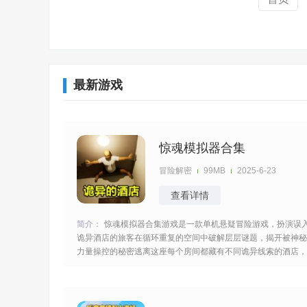
最新游戏
惊魂模拟器合集
冒险解密
99MB
2025-6-23
查看详情
简介：
惊魂模拟器合集游戏是一款单机悬疑冒险游戏，扮演误
诡异酒店的旅客在循环重复的空间中破解层层谜题，揭开被神秘
力量操控的秘密逃离这座每个房间都藏有不同诡异线索的酒店，
胆战心惊的过程注意力集中获得关键的道具帮助你成功的逃离出
去。 [title=biaoti]游戏亮点：[/title] 1、酒店陷入时间循环，相同
房间藏不