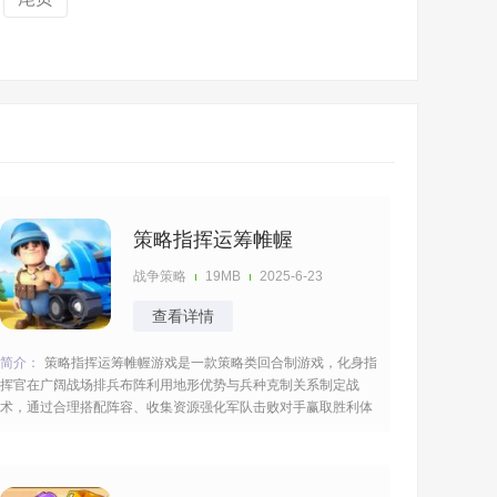
策略指挥运筹帷幄
战争策略
19MB
2025-6-23
查看详情
简介：
策略指挥运筹帷幄游戏是一款策略类回合制游戏，化身指
挥官在广阔战场排兵布阵利用地形优势与兵种克制关系制定战
术，通过合理搭配阵容、收集资源强化军队击败对手赢取胜利体
验运筹帷幄的战争策略乐趣，争分夺秒的对决持续的进行博弈看
谁坚持到最后。 [title=biaoti]游戏亮点：[/title] 1、以回合为单位
规划战术，