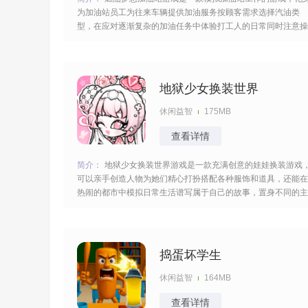
为加油站员工为往来车辆提供加油服务按顾客需求选择汽油类
型，在应对逐渐复杂的加油任务中体验打工人的日常同时注意操
作安全，模拟了真实的操作步骤减少失误的发生获得顾客的好评
很有成就感。 [title=biaoti]游戏亮点：[/title] 1、还原加油站工作
流程，从车
地狱少女换装世界
休闲益智
175MB
查看详情
简介：
地狱少女换装世界游戏是一款充满创意的娃娃换装游戏
可以亲手创造人物为她们精心打扮搭配各种服饰和道具，还能在
热闹的都市中模拟日常生活谱写属于自己的故事，置身不同的主
题场景触发精彩的剧情，与更多的角色互动玩耍不会感到无聊
的。 [title=biaoti]游戏特色：[/title] 1、提供海量精美服饰，从古
风到现代，从
捣蛋坏学生
休闲益智
164MB
查看详情