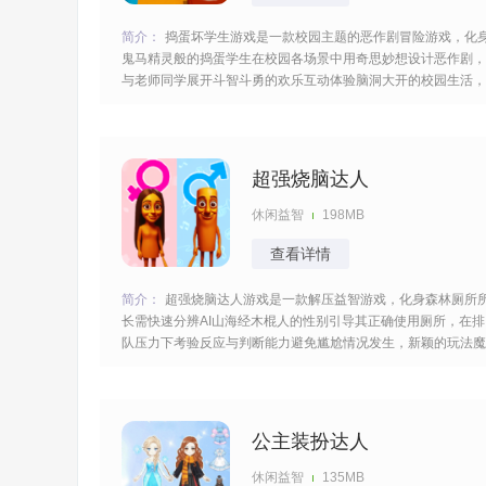
简介：
捣蛋坏学生游戏是一款校园主题的恶作剧冒险游戏，化
鬼马精灵般的捣蛋学生在校园各场景中用奇思妙想设计恶作剧，
与老师同学展开斗智斗勇的欢乐互动体验脑洞大开的校园生活，
超多角色形象多样随你进行选择，自定义造型搭配喜欢的皮肤很
有个性。 [title=biaoti]游戏亮点：[/title] 1、在教室、操场等场景
布置创意陷
超强烧脑达人
休闲益智
198MB
查看详情
简介：
超强烧脑达人游戏是一款解压益智游戏，化身森林厕所
长需快速分辨AI山海经木棍人的性别引导其正确使用厕所，在排
队压力下考验反应与判断能力避免尴尬情况发生，新颖的玩法魔
性的画风给你带来很多的乐趣，在规定的时间内过关可以获得奖
励。 [title=biaoti]游戏特色：[/title] 1、山海经角色性别分辨，面
对粉红忍
公主装扮达人
休闲益智
135MB