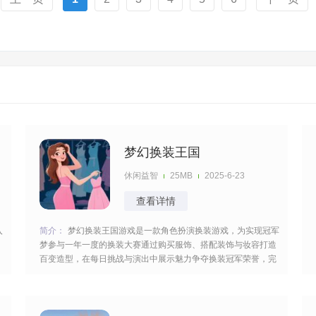
梦幻换装王国
休闲益智
25MB
2025-6-23
查看详情
入
简介：
梦幻换装王国游戏是一款角色扮演换装游戏，为实现冠军
梦参与一年一度的换装大赛通过购买服饰、搭配装饰与妆容打造
百变造型，在每日挑战与演出中展示魅力争夺换装冠军荣誉，完
成对应的任务与挑战发挥你的搭配能力参加换装比赛可以获得很
多的奖励。 [title=biaoti]游戏特色：[/title] 1、佩戴专属皇冠等称
号可激活