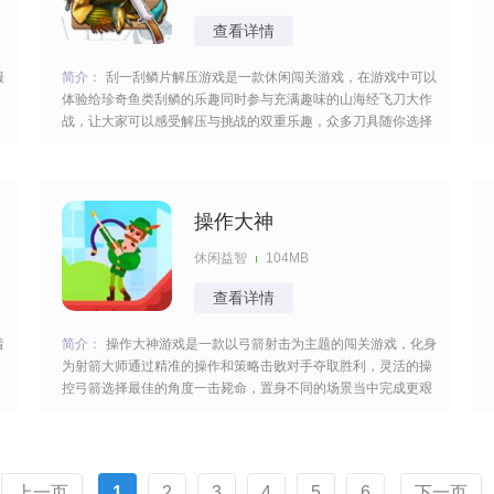
查看详情
服
简介：
刮一刮鳞片解压游戏是一款休闲闯关游戏，在游戏中可以
体验给珍奇鱼类刮鳞的乐趣同时参与充满趣味的山海经飞刀大作
战，让大家可以感受解压与挑战的双重乐趣，众多刀具随你选择
具有不同的特点与优势，针对性的去操作就可以更快的过关获得
高分。 [title=biaoti]游戏特色：[/title] 1、通过给鱼类刮鳞，可以
释放压力，
操作大神
休闲益智
104MB
查看详情
着
简介：
操作大神游戏是一款以弓箭射击为主题的闯关游戏，化身
为射箭大师通过精准的操作和策略击败对手夺取胜利，灵活的操
控弓箭选择最佳的角度一击毙命，置身不同的场景当中完成更艰
巨的任务，过程比较的惊险逐渐积累经验玩起来欲罢不能等你来
尝试。 [title=biaoti]游戏亮点：[/title] 1、点击按钮匹配对手，滑
动屏幕控
上一页
1
2
3
4
5
6
下一页