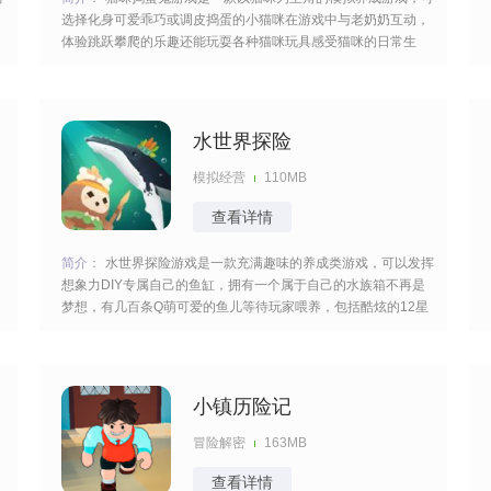
选择化身可爱乖巧或调皮捣蛋的小猫咪在游戏中与老奶奶互动，
体验跳跃攀爬的乐趣还能玩耍各种猫咪玩具感受猫咪的日常生
活，包含了多样的日常情节与挑战以猫咪的视角进行给你很强的
代入感。 [title=biaoti]游戏亮点：[/title] 1、可选择成为乖巧猫咪
或捣蛋猫咪，
水世界探险
模拟经营
110MB
查看详情
，
简介：
水世界探险游戏是一款充满趣味的养成类游戏，可以发挥
想象力DIY专属自己的鱼缸，拥有一个属于自己的水族箱不再是
梦想，有几百条Q萌可爱的鱼儿等待玩家喂养，包括酷炫的12星
座鱼、贱萌的羊驼神兽甚至还有超有爱的接吻鱼，可以与好友互
动组队创造精彩的歌舞演出共同应对大章鱼的突袭。
[title=biaoti]游戏特色：[/title]
小镇历险记
冒险解密
163MB
查看详情