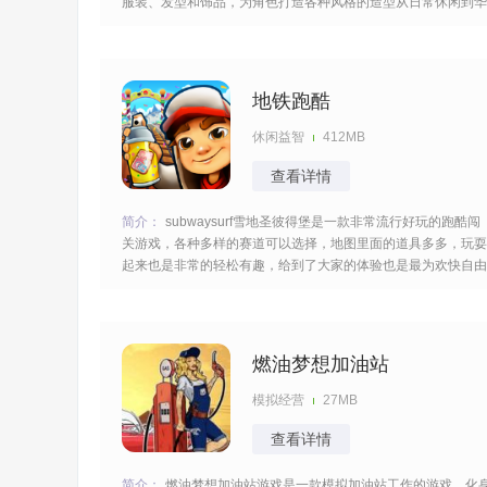
服装、发型和饰品，为角色打造各种风格的造型从日常休闲到华
丽晚装每一种搭配都能展现你的独特风采，还可以使用各种化妆
品为角色打造完美的妆容完成后还可以拍照留念。 [title=biaoti]
游戏特色：[/title]
地铁跑酷
休闲益智
412MB
查看详情
简介：
subwaysurf雪地圣彼得堡是一款非常流行好玩的跑酷闯
关游戏，各种多样的赛道可以选择，地图里面的道具多多，玩耍
起来也是非常的轻松有趣，给到了大家的体验也是最为欢快自由
的哦，研究出最新的闯关技巧，开始在这里比赛吧。
[title=biaoti]游戏特色：[/title] 1.非常高清的游戏画面，总体的视
觉感受也是很棒的；
燃油梦想加油站
模拟经营
27MB
查看详情
简介：
燃油梦想加油站游戏是一款模拟加油站工作的游戏，化