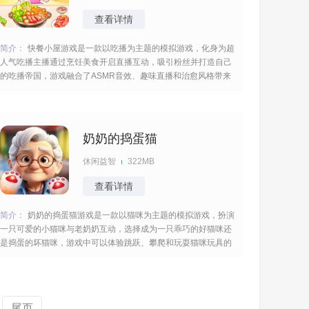
查看详情
简介：
快餐小屋游戏是一款以吃播为主题的模拟游戏，化身为超
人气吃播主播通过烹饪美食开启直播互动，吸引粉丝并打造自己
的吃播帝国，游戏融合了ASMR音效、趣味直播和治愈风格带来
轻松解压的游戏体验，琳琅满目的美食令人垂涎欲滴吸引大家来
尝试。 [title=biaoti]游戏亮点：[/title] 1、以山海经风格为灵感，
融合烹
奶奶的捣蛋猫
休闲益智
322MB
查看详情
简介：
奶奶的捣蛋猫游戏是一款以猫咪为主题的模拟游戏，扮演
一只可爱的小猫咪与老奶奶互动，选择成为一只乖巧的好猫咪还
是捣蛋的坏猫咪，游戏中可以体验跳跃、攀爬和玩耍猫咪玩具的
乐趣享受与老奶奶的温馨互动，场景比较的多样你可以自由的切
换一起来玩耍。 [title=biaoti]游戏亮点：[/title] 1、可以选择成为
乖巧的好
尾页