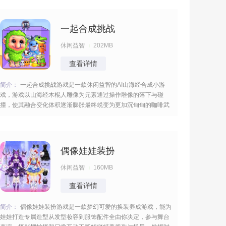
来解压。 [title=biaoti]游戏亮点：[/title] 1、涵盖华丽礼服、日常
穿搭等多
一起合成挑战
休闲益智
202MB
查看详情
简介：
一起合成挑战游戏是一款休闲益智的AI山海经合成小游
戏，游戏以山海经木棍人雕像为元素通过操作雕像的落下与碰
撞，使其融合变化体积逐渐膨胀最终蜕变为更加沉甸甸的咖啡武
士，玩法轻松解压色彩绚丽的山海经雕像层层叠加光影变换增强
立体感，碰撞反馈细腻微小的震动模拟真实触感带来独特的游戏
体验。 [title=biaoti]游戏亮点：[/ti
偶像娃娃装扮
休闲益智
160MB
查看详情
简介：
偶像娃娃装扮游戏是一款梦幻可爱的换装养成游戏，能为
娃娃打造专属造型从发型妆容到服饰配件全由你决定，参与舞台