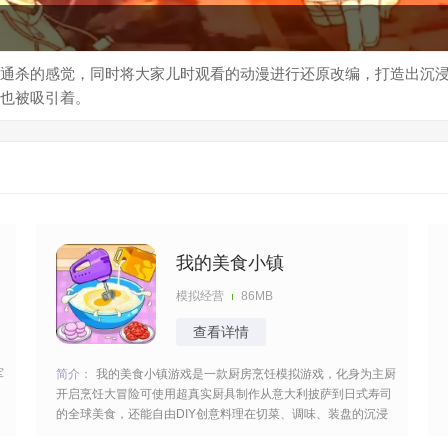
通杀的感觉，同时将大家儿时观看的动漫进行还原改编，打造出沉浸
也被吸引着。
我的美食小镇
模拟经营
86MB
查看详情
军
简介：
我的美食小镇游戏是一款厨房烹饪模拟游戏，化身为主厨
开启烹饪大冒险可使用超真实厨具制作从意大利披萨到日式寿司
的全球美食，还能自由DIY创意料理在切菜、调味、装盘的沉浸
节奏中打造米其林级美食治愈身心，生动的卡通画风玩起来还是