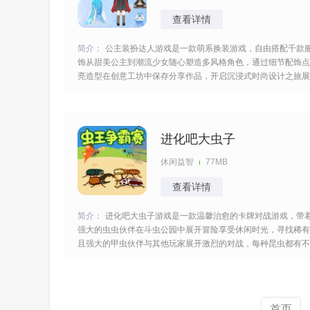
查看详情
简介：
公主装扮达人游戏是一款萌系换装游戏，自由搭配千款
饰从甜美公主到潮流少女随心塑造多风格角色，通过细节配饰点
亮造型在创意工坊中保存分享作品，开启沉浸式时尚设计之旅展
现出你的审美天赋，诸多的主题以及任务等着你从中获取更多的
灵感。 [title=biaoti]游戏亮点：[/title] 1、提供上千款萌系服饰，
涵盖多种风
进化吧大虫子
休闲益智
77MB
查看详情
简介：
进化吧大虫子游戏是一款温馨治愈的卡牌对战游戏，带
强大的虫虫伙伴在斗虫公园中展开冒险享受休闲时光，寻找稀有
且强大的甲虫伙伴与其他玩家展开激烈的对战，每种昆虫都有不
同的属性与能力，合理的选择对阵挖掘自身的优势更快的获得胜
利。 [title=biaoti]游戏特色：[/title] 1、以昆虫为主题，将卡牌对
战与昆虫养
首页