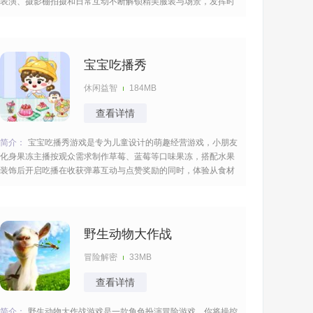
表演、摄影棚拍摄和日常互动不断解锁精美服装与场景，发挥时
尚创意打造闪耀偶像开启潮流风格之旅，很多的主题随你切换尽
情的畅玩。 [title=biaoti]游戏特色：[/title] 1、全方位造型定制，
从发型、妆
宝宝吃播秀
休闲益智
184MB
查看详情
简介：
宝宝吃播秀游戏是专为儿童设计的萌趣经营游戏，小朋友
化身果冻主播按观众需求制作草莓、蓝莓等口味果冻，搭配水果
装饰后开启吃播在收获弹幕互动与点赞奖励的同时，体验从食材
采购到直播经营的全流程乐趣，还有其它很多的食物供你自由选
择。 [title=biaoti]游戏特色：[/title] 1、自由选择原料、调配颜
色、制冷脱
野生动物大作战
冒险解密
33MB
查看详情
简介：
野生动物大作战游戏是一款角色扮演冒险游戏，你将操控