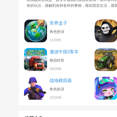
有的玩法，接触到各种各样的事物，模拟现实生活，感
世界盒子
角色扮演
110MB
遨游中国2客车
模拟经营
680MB
战地模拟器
角色扮演
292MB