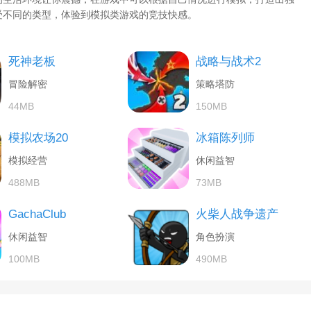
受不同的类型，体验到模拟类游戏的竞技快感。
死神老板
战略与战术2
冒险解密
策略塔防
44MB
150MB
模拟农场20
冰箱陈列师
模拟经营
休闲益智
488MB
73MB
GachaClub
火柴人战争遗产
休闲益智
角色扮演
100MB
490MB