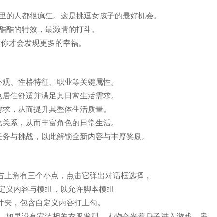
这里的人都很疯狂。这是挑逗女孩子的最好机会。
，酷酷的特效，最激情的打斗。
，你才会发现更多的幸福。
外观、性格特征、职业等关键属性。
色居住舒适并满足其日常生活需求。
需求，从而提升其整体生活质量。
化关系，从而丰富角色的日常生活。
任务与挑战，以此解锁全新内容与丰厚奖励。
，右上角有三个小点，点击它弹出对话框选择，
定义内容与模组，以允许脚本模组
文件夹，包含自定义内容打上勾。
。如果没有安装相关衣服发型，人物会光着身子进入游戏。房