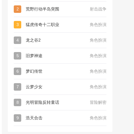
2
荒野行动半岛突围
射击战争
3
猛虎传奇十二职业
角色扮演
4
龙之谷2
角色扮演
5
旧梦神途
角色扮演
6
梦幻传世
角色扮演
7
云梦少女
角色扮演
8
光明冒险反转童话
冒险解密
9
浩天合击
角色扮演