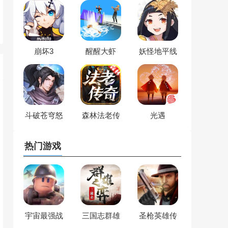
崩坏3
醒醒大虾
妖怪地平线
斗破苍穹怒
森林法老传
光遇
火云岚
奇
热门游戏
宇宙最强战
三国志群雄
圣枪英雄传
队
之弈