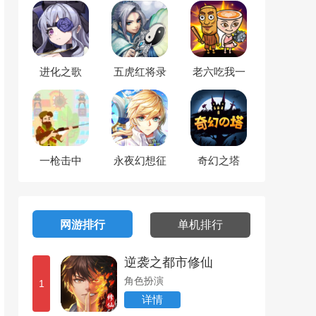
进化之歌
五虎红将录
老六吃我一
拳
一枪击中
永夜幻想征
奇幻之塔
途
网游排行
单机排行
逆袭之都市修仙
角色扮演
1
详情