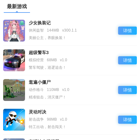
最新游戏
少女换装记
休闲益智
144MB
v300.1.1
详情
美丽公主，养眼换装！
超级警车3
模拟经营
68MB
v1.0
详情
警车驾驶，巡逻追击！
逛遍小僵尸
动作格斗
110MB
v1.0
详情
精准狙击，消灭僵尸！
灵动对决
射击战争
98MB
v1.0
详情
特工出动，射击闯关！