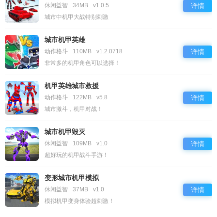
休闲益智
34MB
v1.0.5
详情
城市中机甲大战特别刺激
城市机甲英雄
动作格斗
110MB
v1.2.0718
详情
非常多的机甲角色可以选择！
机甲英雄城市救援
动作格斗
122MB
v5.8
详情
城市激斗，机甲对战！
城市机甲毁灭
休闲益智
109MB
v1.0
详情
超好玩的机甲战斗手游！
变形城市机甲模拟
休闲益智
37MB
v1.0
详情
模拟机甲变身体验超刺激！