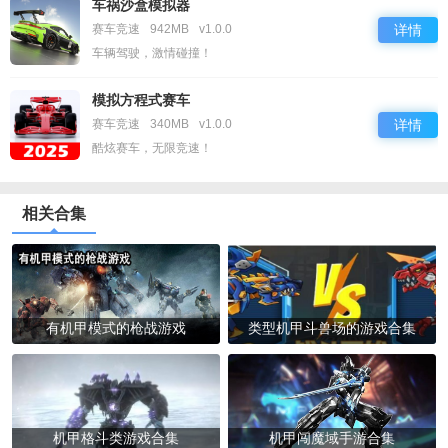
车祸沙盒模拟器
赛车竞速
942MB
v1.0.0
详情
车辆驾驶，激情碰撞！
模拟方程式赛车
赛车竞速
340MB
v1.0.0
详情
酷炫赛车，无限竞速！
相关合集
有机甲模式的枪战游戏
类型机甲斗兽场的游戏合集
机甲格斗类游戏合集
机甲闯魔域手游合集