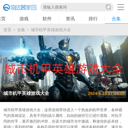
首页
游戏
软件
资讯
排行
合集
首页
合集
城市机甲英雄游戏大全
>
>
城市机甲英雄游戏大全
2024-8-23 17:54:20
城市机甲英雄游戏大全，这类游戏带你进入一个热血的机甲世界，各种霸
气的英雄设定，具有不同的战斗属性，自由的操控它们进行冒险，对抗不
同的对手，展开激烈的冲突，在诺大的城市当中激战，释放你的必杀技，
获得一系列的经验，各种不同的资源可以使用，挑战多样的模式，满足你