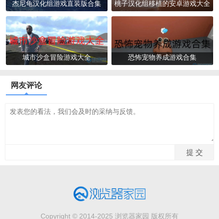
杰尼龟汉化组游戏直装版合集
桃子汉化组移植的安卓游戏大全
城市沙盒冒险游戏大全
恐怖宠物养成游戏合集
网友评论
Copyright © 2014-2025 浏览器家园 版权所有