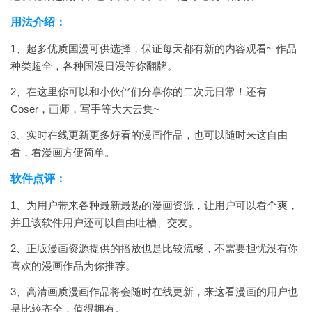
用法介绍：
1、超多优质国漫可供选择，保证每天都有新的内容观看~ 作品
种类超全，各种国漫日漫等你翻牌。
2、在这里你可以和小伙伴们分享你的二次元日常！还有
Coser，画师，写手等大大云集~
3、实时在线更新更多好看的漫画作品，也可以随时来这自由
看，看漫画方便简单。
软件点评：
1、为用户带来各种最新最热的漫画资源，让用户可以看个爽，
并且该软件用户还可以自由吐槽、交友。
2、正版漫画资源提供的播放也是比较流畅，不需要担忧没有你
喜欢的漫画作品为你推荐。
3、高清画质漫画作品将会随时在线更新，来这看漫画的用户也
是比较齐全，值得拥有。