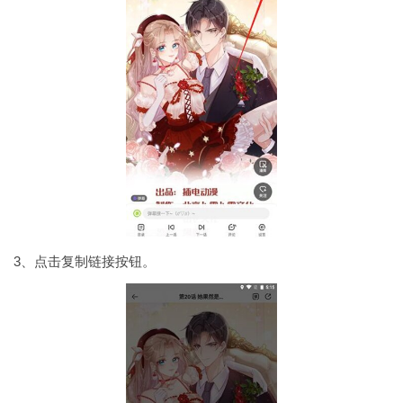
3、点击复制链接按钮。