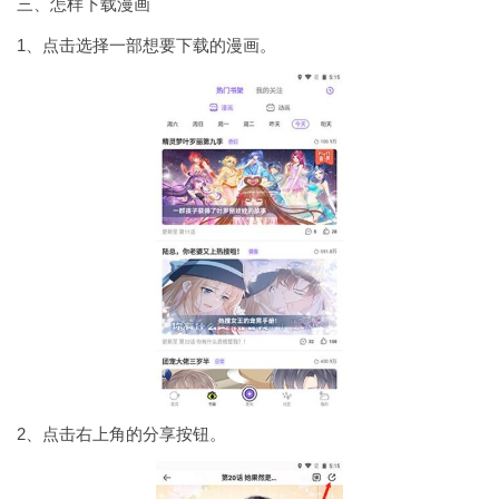
三、怎样下载漫画
1、点击选择一部想要下载的漫画。
2、点击右上角的分享按钮。