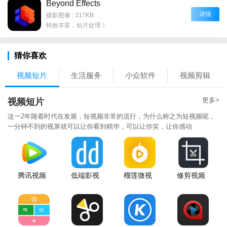
Beyond Effects
详情
摄影图像
|
317KB
特效丰富，短片处理！
猜你喜欢
视频短片
生活服务
小众软件
视频剪辑
更多>
视频短片
这一2年随着时代在发展，短视频非常的流行，为什么称之为短视频呢，
一分钟不到的视屏就可以让你看到精华，可以让你笑，让你感动
腾讯视频
低端影视
榴莲微视
修剪视频