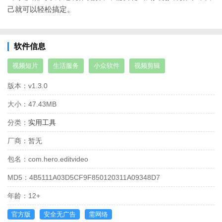
己就可以轻松搞定。
软件信息
视频短片
生活服务
小众软件
视频剪辑
版本：
v1.3.0
大小：
47.43MB
分类：
实用工具
厂商：
暂无
包名：
com.hero.editvideo
MD5：
4B5111A03D5CF9F850120311A09348D7
年龄：
12+
官方版
安全无广告
需网络