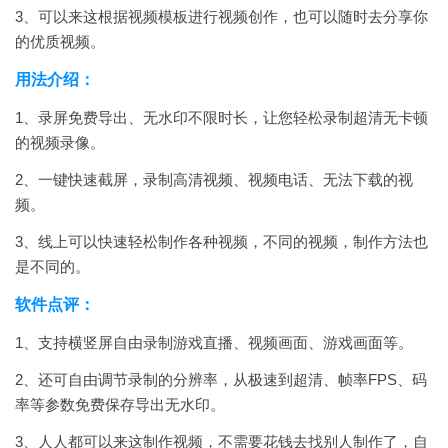
3、可以来这根据视频模板进行视频创作，也可以随时去分享你
的优质视频。
用法介绍：
1、录屏免费导出、无水印不限时长，让您轻松录制超清无卡顿
的视频录像。
2、一键快速截屏，录制高清视频、视频电话、无法下载的视
频。
3、线上可以快速轻松制作各种视频，不同的视频，制作方法也
是不同的。
软件点评：
1、支持横竖屏自由录制游戏直播、视频画面、游戏画面等。
2、还可自由调节录制的分辨率，从极速到超清、帧率FPS、码
率等参数免费保存导出无水印。
3、人人都可以来这制作视频，不需要花钱去找别人制作了，自