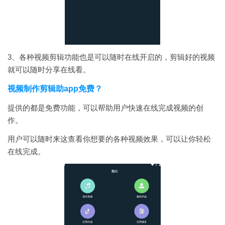
3、各种视频剪辑功能也是可以随时在线开启的，剪辑好的视频
就可以随时分享在线看。
视频制作剪辑助app免费？
提供的都是免费功能，可以帮助用户快速在线完成视频的创
作。
用户可以随时来这查看你想要的各种视频效果，可以让你轻松
在线完成。