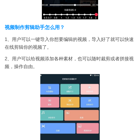
视频制作剪辑助手怎么用？
1、用户可以一键导入你想要编辑的视频，导入好了就可以快速
在线剪辑你的视频了。
2、用户可以给视频添加各种素材，也可以随时裁剪或者拼接视
频，操作自由。