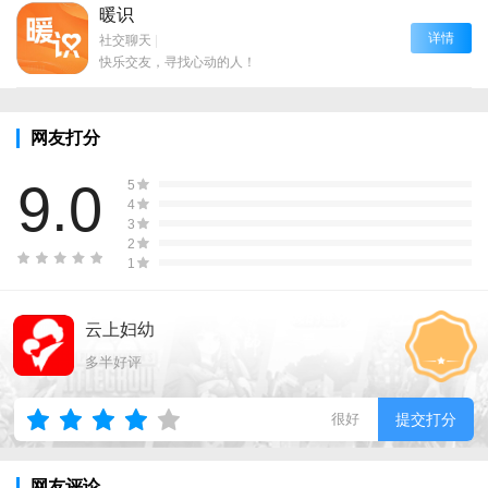
暖识
详情
社交聊天
|
快乐交友，寻找心动的人！
网友打分
9.0
5
4
3
2
1
云上妇幼
多半好评
很好
提交打分
网友评论