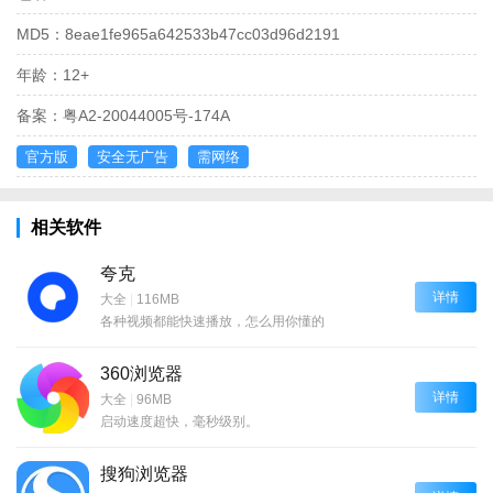
MD5：
8eae1fe965a642533b47cc03d96d2191
年龄：
12+
备案：
粤A2-20044005号-174A
官方版
安全无广告
需网络
相关软件
夸克
详情
大全
|
116MB
各种视频都能快速播放，怎么用你懂的
360浏览器
详情
大全
|
96MB
启动速度超快，毫秒级别。
搜狗浏览器