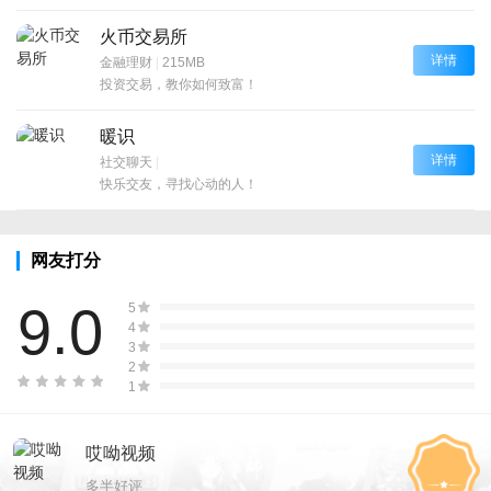
火币交易所
详情
金融理财
|
215MB
投资交易，教你如何致富！
暖识
详情
社交聊天
|
快乐交友，寻找心动的人！
网友打分
9.0
5
4
3
2
1
哎呦视频
多半好评